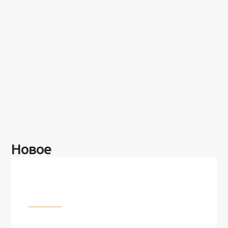
Новое
Разное
100 лет назад на этом острове