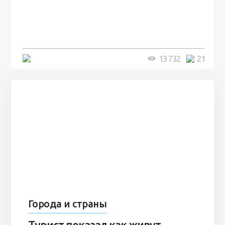
посреди моря забыли 100
человек и вернулись туда спустя
7 лет
5 минут
13 732
21
Города и страны
Турист показал как живут