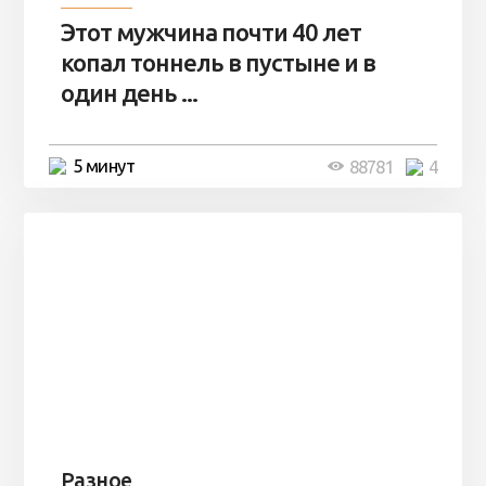
Этот мужчина почти 40 лет
копал тоннель в пустыне и в
один день ...
5 минут
88781
4
Разное