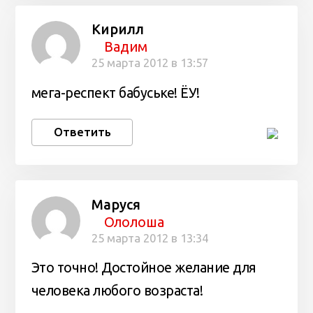
Кирилл
Вадим
25 марта 2012 в 13:57
мега-респект бабуське! ЁУ!
Ответить
Маруся
Ололоша
25 марта 2012 в 13:34
Это точно! Достойное желание для
человека любого возраста!