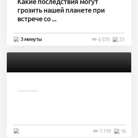
Какие последствия могут
грозить нашей планете при
встрече со ...
3 минуты
6 579
23
Разное
Парни нашли в лесу
заброшенный вагон и решили
остаться там на ...
4 минуты
7 119
16