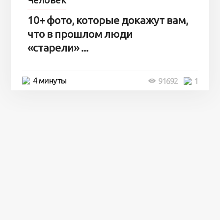
Человек
10+ фото, которые докажут вам,
что в прошлом люди
«старели» ...
4 минуты
91692
1