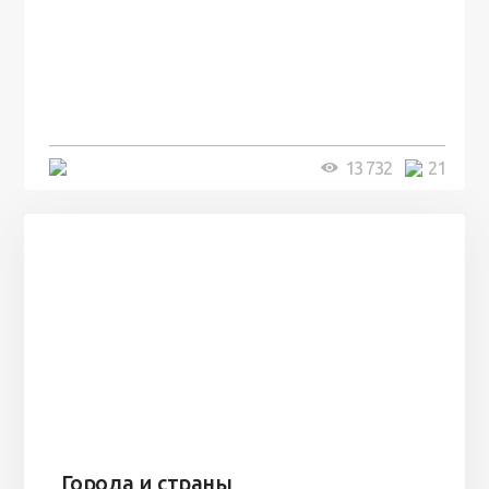
100 лет назад на этом острове
посреди моря забыли 100
человек и вернулись туда спустя
7 лет
5 минут
13 732
21
Города и страны