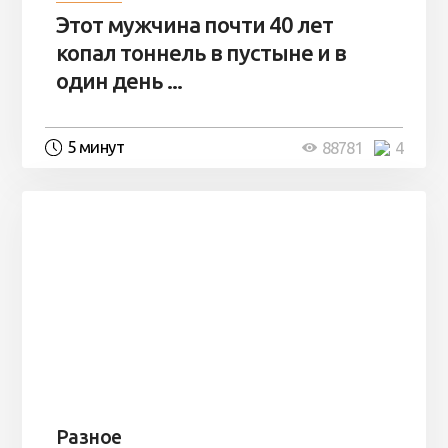
Этот мужчина почти 40 лет
копал тоннель в пустыне и в
один день ...
5 минут
88781
4
Разное