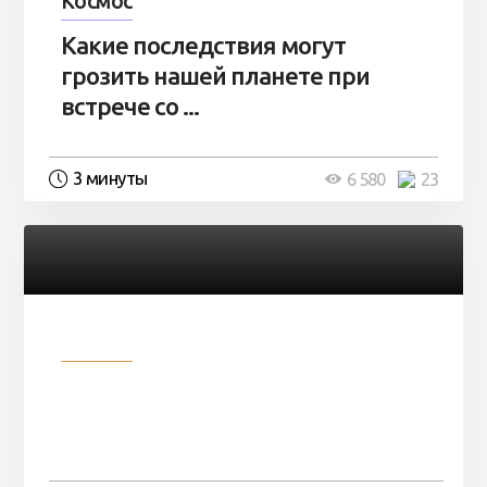
Космос
Какие последствия могут
грозить нашей планете при
встрече со ...
3 минуты
6 580
23
Разное
Парни нашли в лесу
заброшенный вагон и решили
остаться там на ...