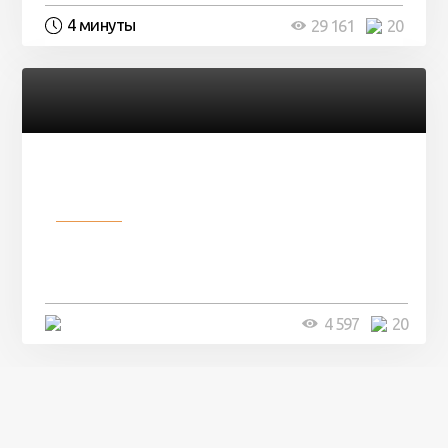
4 минуты
29 161
20
Разное
Девушка показала свои фото, но
никто так и не смог угадать ...
4 минуты
4 597
20