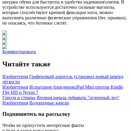
шнурки обуви для быстроты и удобства надевания\снятия. В
устройстве используются достаточно сильные магниты,
которые способствуют крепкой фиксации ноги, можно
выполнять различные физические упражнения (бег, прыжки),
не опасаясь, что ботинки слетят.
Комментировать
Читайте также
Изобретения
Графеновый аэрогель установил новый рекорд
лёгкости
Изобретения
Испытание блендером:iPad Mini против Kindle
Fire HD и Nexus 7
Города и страны
Япония начала добывать "огненный лед"
Изобретения
Водопадные качели
Подпишитесь на рассылку
Чтобы не пропустить интересные факты
и быть в курсе всего нового