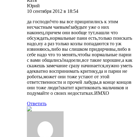
Катя
Юрий
10 сентября 2012 в 18:54
да господи!что вы все приципились к этим
несчастным чаевым!забудьте уже о них
наконец,причем они вообще тут,нашли что
обсуждать,нормальные пани есть,только поискать
надо,ну а раз только козлы попадаются то уж
извиняюсь,либо вы слишком придирчивы,либо в
себе надо что то менять,чтобы нормальные парни
с вами общались!надоели,все такие хорошие,а как
скажешь замечание сразу начинается,нужно уметь
адекватно воспринимать критику,да и парни не
роботы,может они тоже устают от этой
ответственности и прочей лабуды,в конце концов
они тоже люди!хватит критиковать мальчиков и
подумайте о своих недостатках.ИМХО
Ответить