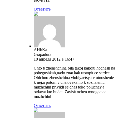
засунуть.
Ответить
AHbKa
Grapadura
10 апреля 2012 в 16:47
Chto b zhenshchina bila takoj kakojti hochesh na
pobegushkah,nado znat kak rastopit ee serdce.
Obichno zhenshchina vlublyaetsya v otnoshenie
k nej,a potom v cheloveka,no k sozhaleniu
muzhchini privikli sejchas toko poluchay,a
otdavat kto budet. Zavisit ochen mnogoe ot
muzhchini
Ответить