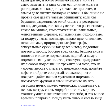
культурную, и более близкую европу. но и тут,
смею заметить, в ряде стран ес принято жрать в
ресторанах «в складчину», чаевые при этом, в
самом деле платит молодой человек. я бы лично не
против сам давать чаевые официанту, если бы
барышня разделила со мной оплату в ресторане.
но вы, девушки, только и умеете, что рассказывать,
какие вы милые, самостоятельные, ванильные,
женственные, дерзкие, вспыльчивые, отходчивые,
за-подругу-глаза-повыцарапываю-щие, стильные,
независимые, прирожденные фотографы,
сексуальные сучки и так далее и тому подобное.
поэтому, прошу, бросьте всех явных быдлюганов и
идиотов и ищите нормальных парней. а кому с
нормальными уже повезло, советую, придержите
их с собой подольше. не трахайте им мозг, это не
«нормальность». слезьте с подоконников, допейте
кофе, и пойдите состряпайте наконец, чего
пожрать. дайте вашим мужчинам нормально
посмотреть футбол и сами намекните им что
сеггодня ночью можно «немножко пошалить», а
не, как всегда, спать мордой к стенке. короче,
станьте умнее и женственнее. спасибо, и так много
времени потратил, пойду пить пиво и чесать яйца.