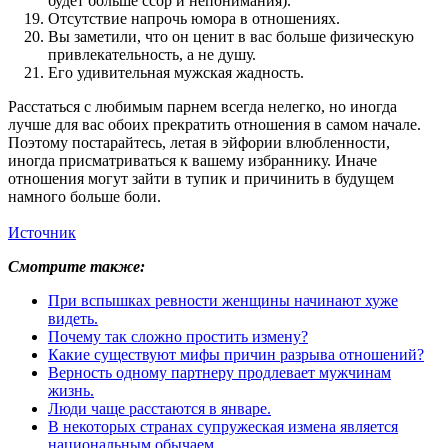
будет больше ссор и непонимания).
Отсутствие напрочь юмора в отношениях.
Вы заметили, что он ценит в вас больше физическую
привлекательность, а не душу.
Его удивительная мужская жадность.
Расстаться с любимым парнем всегда нелегко, но иногда
лучше для вас обоих прекратить отношения в самом начале.
Поэтому постарайтесь, летая в эйфории влюбленности,
иногда присматриваться к вашему избраннику. Иначе
отношения могут зайти в тупик и причинить в будущем
намного больше боли.
Источник
Смотрите также:
При вспышках ревности женщины начинают хуже
видеть.
Почему так сложно простить измену?
Какие существуют мифы причин разрыва отношений?
Верность одному партнеру продлевает мужчинам
жизнь.
Люди чаще расстаются в январе.
В некоторых странах супружеская измена является
национальным обычаем.