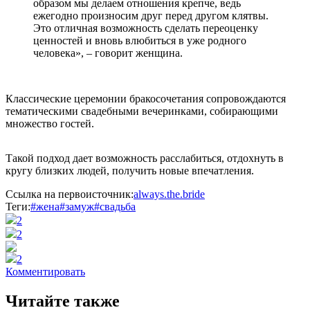
образом мы делаем отношения крепче, ведь
ежегодно произносим друг перед другом клятвы.
Это отличная возможность сделать переоценку
ценностей и вновь влюбиться в уже родного
человека», – говорит женщина.
Классические церемонии бракосочетания сопровождаются
тематическими свадебными вечеринками, собирающими
множество гостей.
Такой подход дает возможность расслабиться, отдохнуть в
кругу близких людей, получить новые впечатления.
Ссылка на первоисточник:
always.the.bride
Теги:
#жена
#замуж
#свадьба
2
2
2
Комментировать
Читайте также