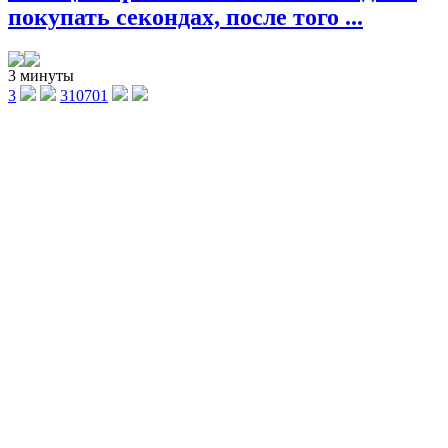
покупать секондах, после того ...
3 минуты
3
310701