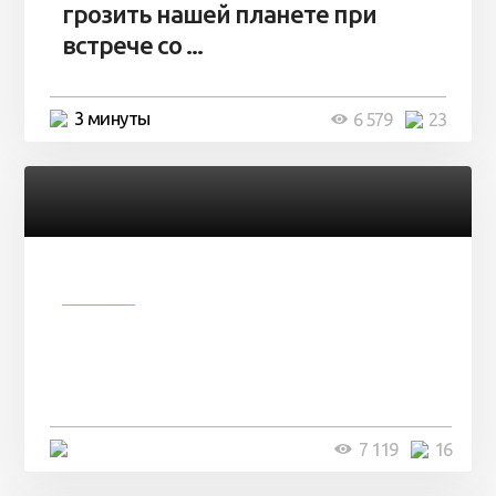
грозить нашей планете при
встрече со ...
3 минуты
6 579
23
Разное
Парни нашли в лесу
заброшенный вагон и решили
остаться там на ...
4 минуты
7 119
16