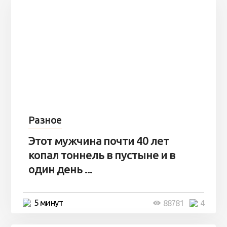
Разное
Этот мужчина почти 40 лет
копал тоннель в пустыне и в
один день ...
5 минут
88781
4