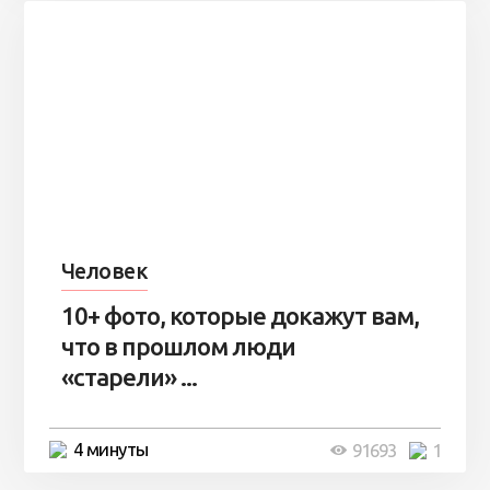
Человек
10+ фото, которые докажут вам,
что в прошлом люди
«старели» ...
4 минуты
91693
1