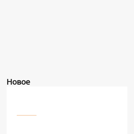
Новое
Разное
100 лет назад на этом острове
посреди моря забыли 100