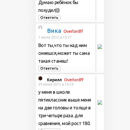
Думаю ребёнок бы
похудел)))
Ответить
Вика
Overlordff
1 июля 2012 в 10:27
Вот ты,что ты над ним
смеешся,может ты сама
такая станеш!
Ответить
Кирилл
Overlordff
29 июня 2012 в 16:39
у меня в школе
пятиклассник выше меня
на две головы и толще в
три-четыре раза. для
сравнения, мой рост 180.