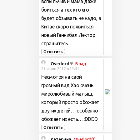
вспыльчив и мама даже
боиться а тех кто его
будет обзывать не надо, в
Китае скоро появиться
новый Ганнибал Лектор
страшитесь…
Ответить
Overlordff
Влад
29 июня 2012 в 13:51
Несмотря на свой
грозный вид Хао очень
миролюбивый малыш,
который просто обожает
других детей… особенно
обожает их есть… :DDDD
Ответить
Катерина
Overlordff