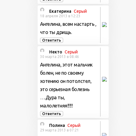
Екатерина
Серый
18 апреля 2013 в 12:23
Ангелина, всем настарть ,
что ты дрищь.
Ответить
Некто
Серый
30 марта 2013 в 08:46
Ангелина, этот мальчик
болен, не по своему
хотению он потолстел,
это серьезная болезнь
….Дура ты,
малолетняя!!!!!
Ответить
Полина
Серый
29 марта 2013 в 07:21