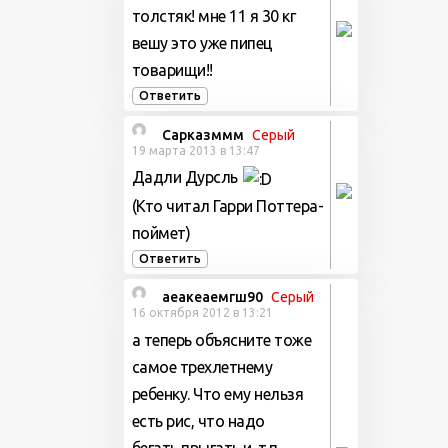
толстяк! мне 11 я 30 кг
вешу это уже пипец
товарищи!!
Ответить
Сарказммм
Серый
19 марта 2013 в 13:47
Дадли Дурсль
(Кто читал Гарри Поттера-
поймет)
Ответить
аеакеаемгш90
Серый
16 октября 2012 в 13:21
а теперь объясните тоже
самое трехлетнему
ребенку. Что ему нельзя
есть рис, что надо
бегать,прыгать и .т.п.,