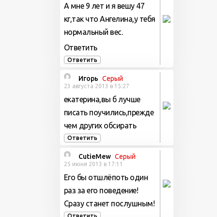
А мне 9 лет и я вешу 47
кг,так что Ангелина,у тебя
нормальный вес.
Ответить
Ответить
Игорь
Серый
23 августа 2013 в 15:27
екатерина,вы б лучше
писать поучились,прежде
чем других обсирать
Ответить
CutieMew
Серый
25 июня 2013 в 17:11
Его бы отшлёпоть один
раз за его поведение!
Сразу станет послушным!
Ответить