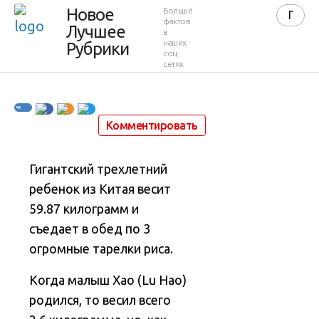
Новое
Больше
килограмм
фактов
Лучшее
в
наших
Рубрики
соц.
сетях
29 июня 2012 в 08:59
138 719
280
Комментировать
Гигантский трехлетний
ребенок из Китая весит
59.87 килограмм и
съедает в обед по 3
огромные тарелки риса.
Когда малыш Хао (Lu Hao)
родился, то весил всего