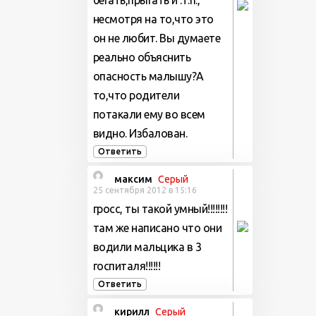
несмотря на то,что это
он не любит. Вы думаете
реально объяснить
опасность малышу?А
то,что родители
потакали ему во всем
видно. Избалован.
Ответить
максим
Серый
25 сентября 2012 в 15:16
гросс, ты такой умный!!!!!!!!
там же написано что они
водили мальцика в 3
госпиталя!!!!!!
Ответить
кирилл
Серый