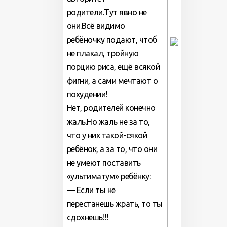
родители.Тут явно не
они.Всё видимо
ребёночку подают, чтоб
не плакал, тройную
порцию риса, ещё всякой
фигни, а сами мечтают о
похудении!
Нет, родителей конечно
жаль.Но жаль не за то,
что у них такой-сякой
ребёнок, а за то, что они
не умеют поставить
«ультиматум» ребёнку:
— Если ты не
перестанешь жрать, то ты
сдохнешь!!!