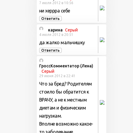
7 июля 2012 в 10:56
ни херрра себе
Ответить
карина
Серый
4 июля 2012 в 20:51
да жалко мальчишку
Ответить
ГроссКомментатор (Лена)
Серый
29 июня 2012 в 22:41
Что за бред? Родителям
стоило бы обратится к
ВРАЧУ, а не к местным
диетам и физическим
нагрузкам.
Вполне возможно какое-
то заболевание,