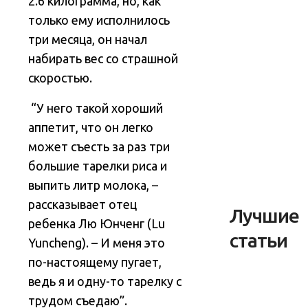
2.6 килограмма, но, как
только ему исполнилось
три месяца, он начал
набирать вес со страшной
скоростью.
“У него такой хороший
аппетит, что он легко
может съесть за раз три
большие тарелки риса и
выпить литр молока, –
рассказывает отец
Лучшие
ребенка Лю Юнченг (Lu
статьи
Yuncheng). – И меня это
по-настоящему пугает,
ведь я и одну-то тарелку с
трудом съедаю”.