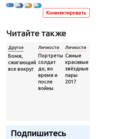
Комментировать
Читайте также
Другое
Личности
Личности
Личности
Самые
Портреты
Бомж,
Герой
красивые
солдат
сжигающий
популярного
звёздные
до, во
все вокруг
мема решил
пары
время и
показал
2017
после
себя и
войны
заработать
на этом
спустя 10
лет полной
анонимности
Подпишитесь