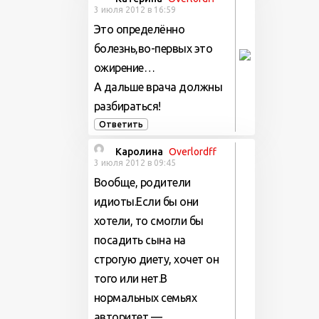
3 июля 2012 в 16:59
Это определённо
болезнь,во-первых это
ожирение…
А дальше врача должны
разбираться!
Ответить
Каролина
Overlordff
3 июля 2012 в 09:45
Вообще, родители
идиоты.Если бы они
хотели, то смогли бы
посадить сына на
строгую диету, хочет он
того или нет.В
нормальных семьях
авторитет —