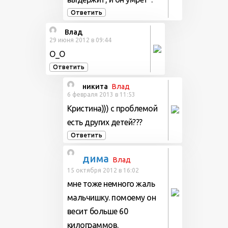
Ответить
Влад
29 июня 2012 в 09:44
О_О
Ответить
никита
Влад
6 февраля 2013 в 11:53
Кристина))) с проблемой
есть других детей???
Ответить
дима
Влад
15 октября 2012 в 16:02
мне тоже немного жаль
мальчишку. помоему он
весит больше 60
килограммов.