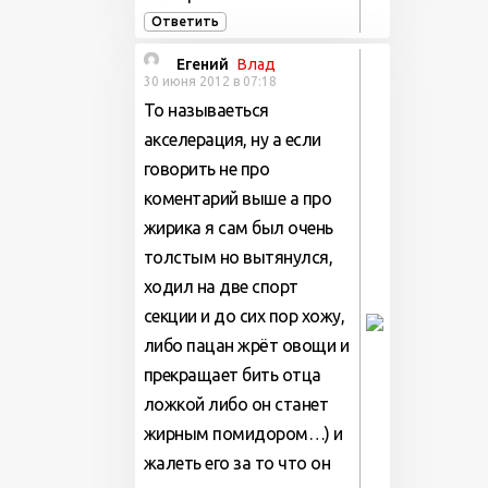
Ответить
Егений
Влад
30 июня 2012 в 07:18
То называеться
акселерация, ну а если
говорить не про
коментарий выше а про
жирика я сам был очень
толстым но вытянулся,
ходил на две спорт
секции и до сих пор хожу,
либо пацан жрёт овощи и
прекращает бить отца
ложкой либо он станет
жирным помидором…) и
жалеть его за то что он