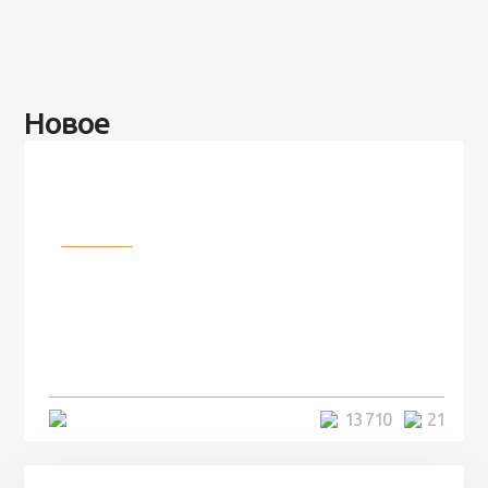
Новое
Разное
100 лет назад на этом острове
посреди моря забыли 100
человек и вернулись туда спустя
7 лет
5 минут
13 710
21