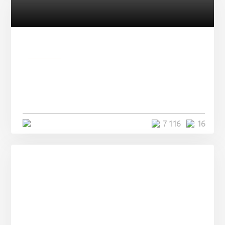
Разное
Парни нашли в лесу
заброшенный вагон и решили
остаться там на ...
4 минуты
7 116
16