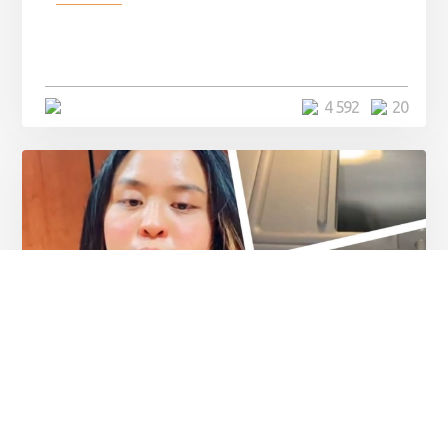
Девушка показала свои фото, но
никто так и не смог угадать ...
4 минуты
4 592
20
Разное
Девушка рассказала, как