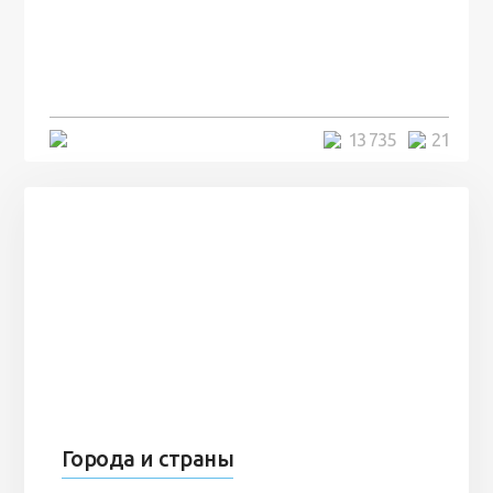
посреди моря забыли 100
человек и вернулись туда спустя
7 лет
5 минут
13 735
21
Города и страны