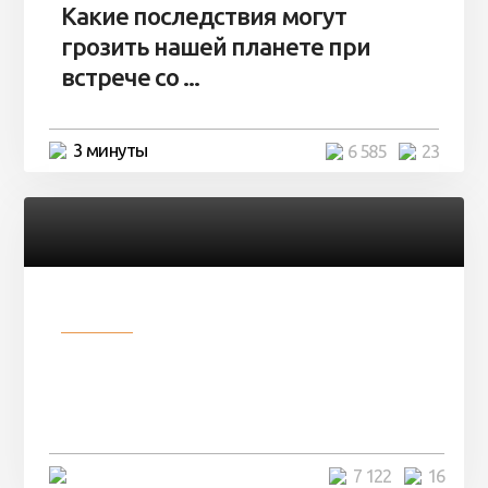
Какие последствия могут
грозить нашей планете при
встрече со ...
3 минуты
6 585
23
Разное
Парни нашли в лесу
заброшенный вагон и решили
остаться там на ...
4 минуты
7 122
16