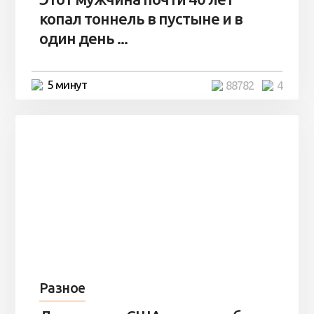
копал тоннель в пустыне и в
один день ...
5 минут
88782
4
Разное