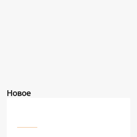
Новое
Разное
100 лет назад на этом острове