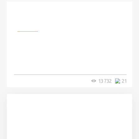
Разное
100 лет назад на этом острове
посреди моря забыли 100
человек и вернулись туда спустя
7 лет
5 минут
13 732
21