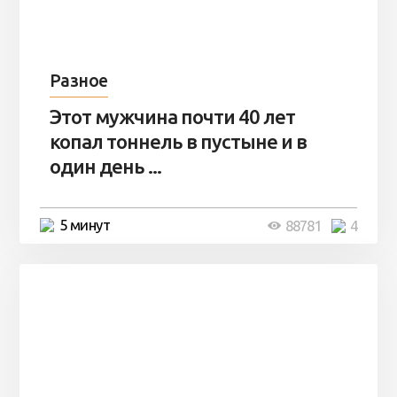
Разное
Этот мужчина почти 40 лет
копал тоннель в пустыне и в
один день ...
5 минут
88781
4