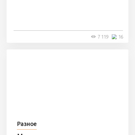
Парни нашли в лесу
заброшенный вагон и решили
остаться там на ...
4 минуты
7 119
16
Разное