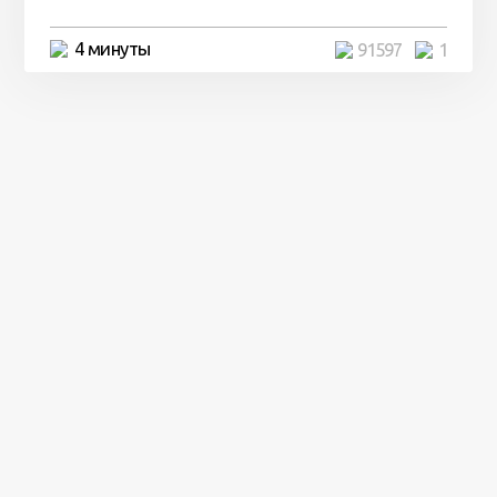
4 минуты
91597
1