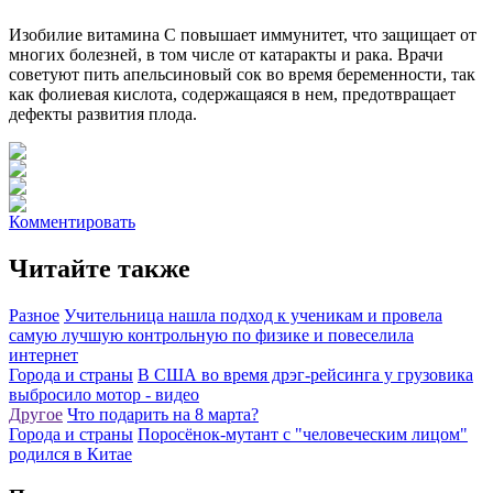
Изобилие витамина С повышает иммунитет, что защищает от
многих болезней, в том числе от катаракты и рака. Врачи
советуют пить апельсиновый сок во время беременности, так
как фолиевая кислота, содержащаяся в нем, предотвращает
дефекты развития плода.
Комментировать
Читайте также
Разное
Учительница нашла подход к ученикам и провела
самую лучшую контрольную по физике и повеселила
интернет
Города и страны
В США во время дрэг-рейсинга у грузовика
выбросило мотор - видео
Другое
Что подарить на 8 марта?
Города и страны
Поросёнок-мутант с "человеческим лицом"
родился в Китае