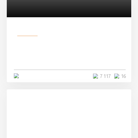
Разное
Парни нашли в лесу
заброшенный вагон и решили
остаться там на ...
4 минуты
7 117
16