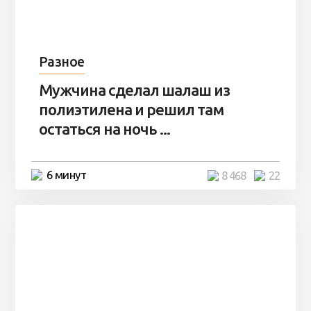
Разное
Мужчина сделал шалаш из
полиэтилена и решил там
остаться на ночь ...
6 минут
8 468
22