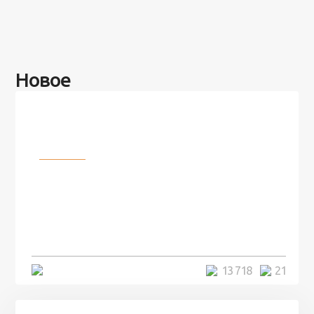
Новое
Разное
100 лет назад на этом острове
посреди моря забыли 100
человек и вернулись туда спустя
7 лет
5 минут
13 718
21