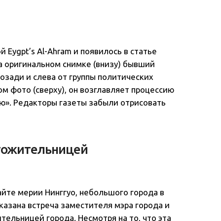
 Eygpt’s Al-Ahram и появилось в статье
На оригинальном снимке (внизу) бывший
озади и слева от группы политических
ом фото (сверху), он возглавляет процессию
ию». Редакторы газеты забыли отрисовать
лгожительницей
йте мерии Нинггуо, небольшого города в
оказана встреча заместителя мэра города и
тельницей города. Несмотря на то, что эта