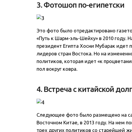
3. Фотошоп по-египетски
Это фото было отредактировано газетой
«Путь к Шарм-эль-Шейху» в 2010 году. 
президент Египта Хосни Мубарак идет п
лидеров стран Востока. Но на измененн
политиков, которая идет «к процветан
пол вокруг ковра.
4. Встреча с китайской до
Следующее фото было размещено на са
Восточном Китае, в 2013 году. На нем п
трех других политиков со старейшей жи