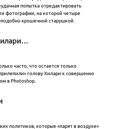
еудачная попытка отредактировать
ти фотографии, на которой четыре
оподобно крошечной старушкой.
 Хилари…
лько часто, что остается только
 «прилепили» голову Хилари к совершенно
ом в Photoshop.
и
ских политиков, которые «парят в воздухе»