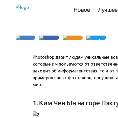
политиков
Новое
Лучшее
1
Photoshop дарит людям уникальные воз
которые им пользуются от ответственно
заходит об информагентствах, то и от 
примеров явных фотоляпов, допущенны
мир
.
1. Ким Чен Ын на горе Пэкт