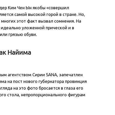
идер Ким Чен Ын якобы «совершил
ляется самой высокой горой в стране. Но,
 многих этот факт вызвал сомнения. На
с идеально уложенной прической и в
или грязью обуви.
зак Найима
ным агентством Сирии SANA, запечатлен
ма на пост нового губернатора провинция
згляда на это фото бросается в глаза его
ого стола, непропорционального фигурам