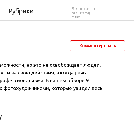
Больше фактов
Рубрики
в наших соц.
сетях
20 июня 2015 в 16:12
126 480
4
Комментировать
можности, но это не освобождает людей,
сти за свою действия, а когда речь
профессионализма. В нашем обзоре 9
х фотохудожниками, которые увидел весь
у