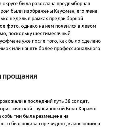
в округе была разослана предвыборная
ором были изображены Кауфман, его жена
олько недель в рамках предвыборной
ое фото, однако на нем появился в левом
имо, поскольку шестимесячный
ауффмана уже после того, как было сделано
нимок или нанять более профессионального
я прощания
провожали в последний путь 38 солдат,
рористической группировкой Боко Харам в
ом событии была размещена на
фото был показан президент, кланяющийся