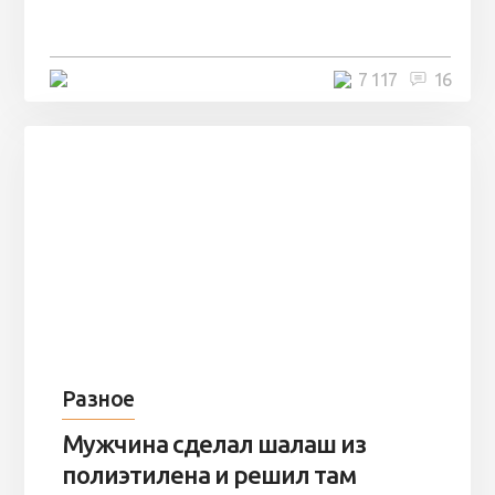
остаться там на ...
4 минуты
7 117
16
Разное
Мужчина сделал шалаш из
полиэтилена и решил там