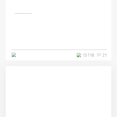
Разное
100 лет назад на этом острове
посреди моря забыли 100
человек и вернулись туда спустя
7 лет
5 минут
13 718
21