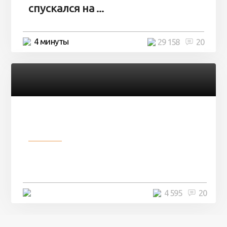
спускался на ...
4 минуты
29 158
20
Разное
Девушка показала свои фото, но
никто так и не смог угадать ...
4 минуты
4 595
20