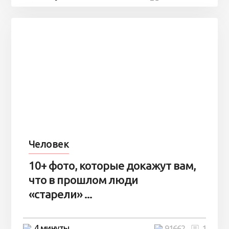
Человек
10+ фото, которые докажут вам,
что в прошлом люди
«старели» ...
4 минуты
91662
1