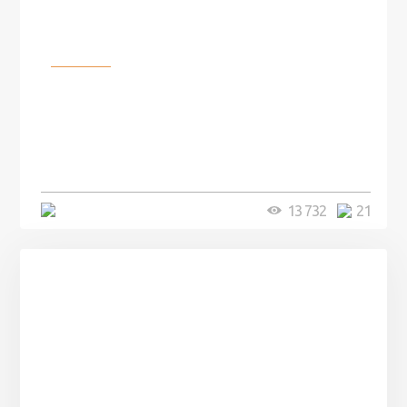
Разное
100 лет назад на этом острове
посреди моря забыли 100
человек и вернулись туда спустя
7 лет
5 минут
13 732
21