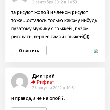
2 сентября 2012 в 14:53
та рисуют жопой и членом рисуют
тоже…осталось только какому нибудь
пузатому мужику с грыжей , пузом
рисовать, вернее самой грыжей)))))
Ответить
Дмитрий
Рифкат
27 августа 2012 в 10:51
и правда, а че не опой ?!