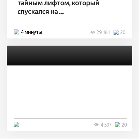
тайным лифтом, который
спускался на ...
4 минуты
29 161
20
Разное
Девушка показала свои фото, но
никто так и не смог угадать ...
4 минуты
4 597
20