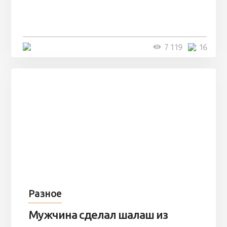
заброшенный вагон и решили
остаться там на ...
4 минуты
7 119
16
Разное
Мужчина сделал шалаш из