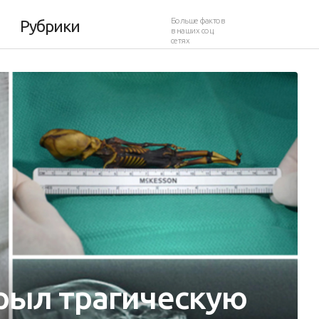
Больше фактов
Рубрики
в наших соц.
сетях
рыл трагическую