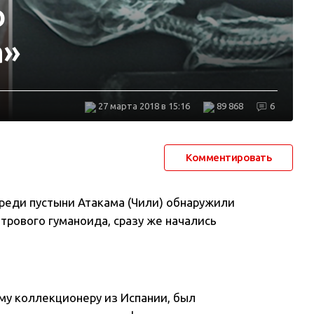
о
а»
27 марта 2018 в 15:16
89 868
6
Комментировать
среди пустыни Атакама (Чили) обнаружили
рового гуманоида, сразу же начались
му коллекционеру из Испании, был