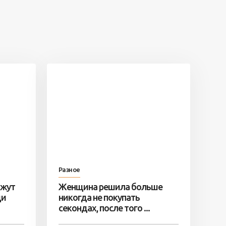
Разное
ажут
Женщина решила больше
ди
никогда не покупать
секондах, после того ...