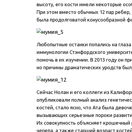
высоту, его кости имели некоторые особ
При этом вместо обычных 12 пар ребер, у
была продолговатой конусообразной ф
Любопытные останки попались на глаза
иммунологии Стэнфордского университ
помочь в их изучении. В 2013 году он п
но причины драматических уродств был
Сейчас Нолан и его коллеги из Калифо
опубликовали полный анализ генетичес
костей, стало ясно, что Ата была девоч
вызывающих серьезные пороки развития
Их совокупность объясняет крошечный 
черепа, а также старший возраст костей