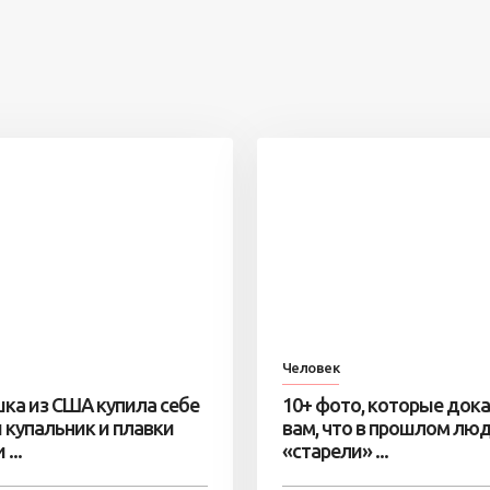
Человек
ка из США купила себе
10+ фото, которые док
 купальник и плавки
вам, что в прошлом лю
...
«старели» ...