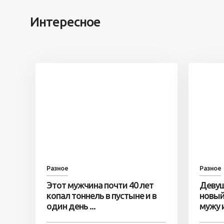
Интересное
Разное
Разное
Этот мужчина почти 40 лет
Девуш
копал тоннель в пустыне и в
новый
один день ...
мужу и 