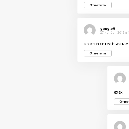
Ответить
google9
27 ноября 2012 в 
классно хотел бы я там 
Ответить
ахах
Отве