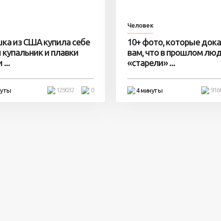
Человек
ка из США купила себе
10+ фото, которые док
 купальник и плавки
вам, что в прошлом лю
...
«старели» ...
129032
0
916
нуты
4 минуты