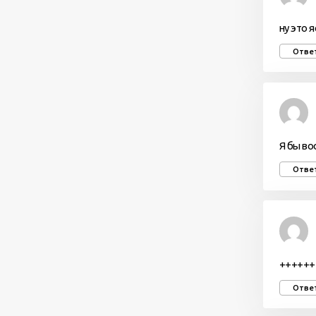
ну это я
Отве
Я бы во
Отве
++++++
Отве