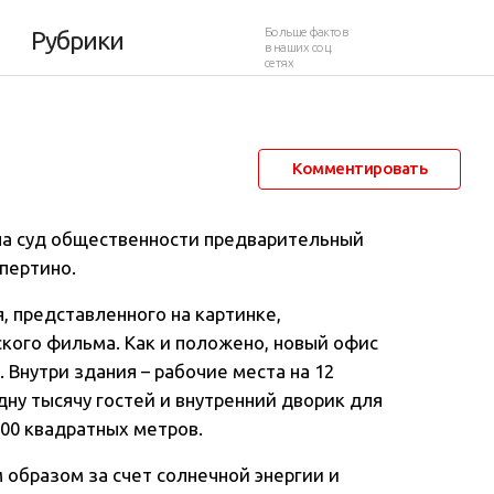
Больше фактов
Рубрики
в наших соц.
сетях
27 ноября 2012 в 00:00
31 335
31
Комментировать
 на суд общественности предварительный
упертино
.
, представленного на картинке,
кого фильма. Как и положено, новый офис
 Внутри здания – рабочие места на 12
дну тысячу гостей и внутренний дворик для
00 квадратных метров.
 образом за счет солнечной энергии и