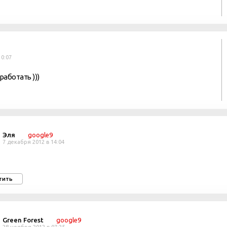
10:07
работать )))
Эля
google9
7 декабря 2012 в 14:04
тить
Green Forest
google9