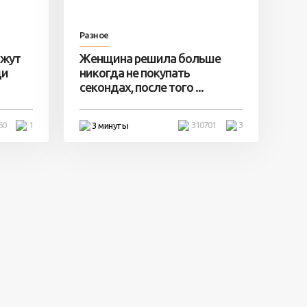
Разное
ажут
Женщина решила больше
ди
никогда не покупать
секондах, после того ...
60
1
310701
3
3 минуты