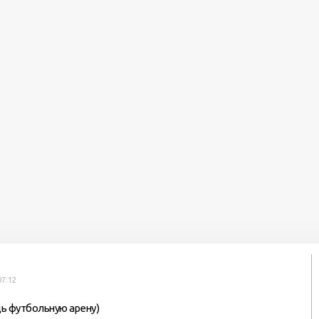
й
07:12
ь футбольную арену)