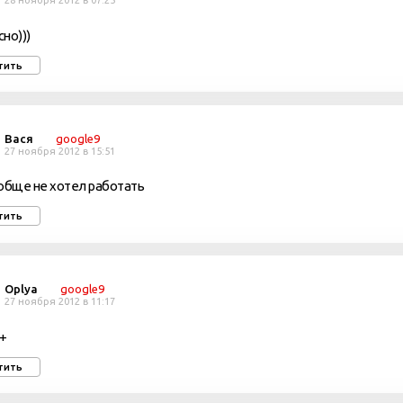
28 ноября 2012 в 07:25
сно)))
тить
Вася
google9
27 ноября 2012 в 15:51
обще не хотел работать
тить
Oplya
google9
27 ноября 2012 в 11:17
+
тить