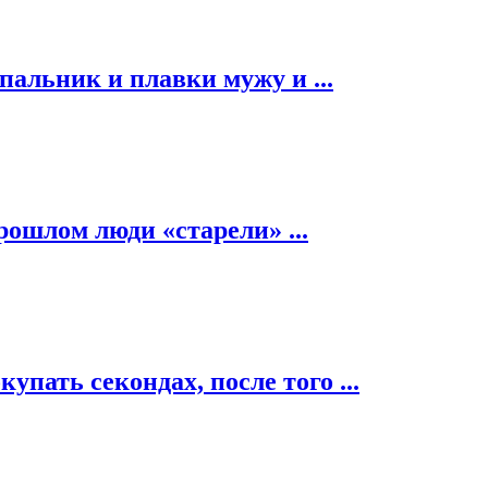
альник и плавки мужу и ...
рошлом люди «старели» ...
пать секондах, после того ...