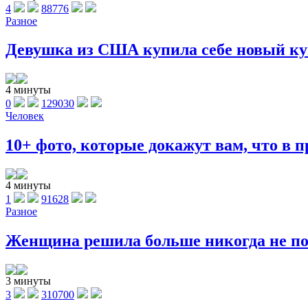
4
88776
Разное
Девушка из США купила себе новый куп
4 минуты
0
129030
Человек
10+ фото, которые докажут вам, что в п
4 минуты
1
91628
Разное
Женщина решила больше никогда не поку
3 минуты
3
310700