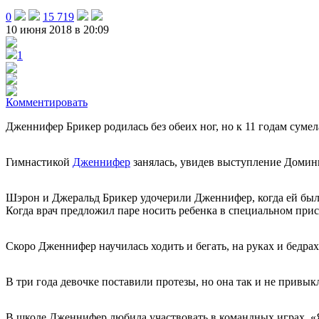
0
15 719
10 июня 2018 в 20:09
1
Комментировать
Дженнифер Брикер родилась без обеих ног, но к 11 годам суме
Гимнастикой
Дженнифер
занялась, увидев выступление Доминик
Шэрон и Джеральд Брикер удочерили Дженнифер, когда ей было 
Когда врач предложил паре носить ребенка в специальном прис
Скоро Дженнифер научилась ходить и бегать, на руках и бедрах.
В три года девочке поставили протезы, но она так и не привык
В школе Дженнифер любила участвовать в командных играх. «Я з