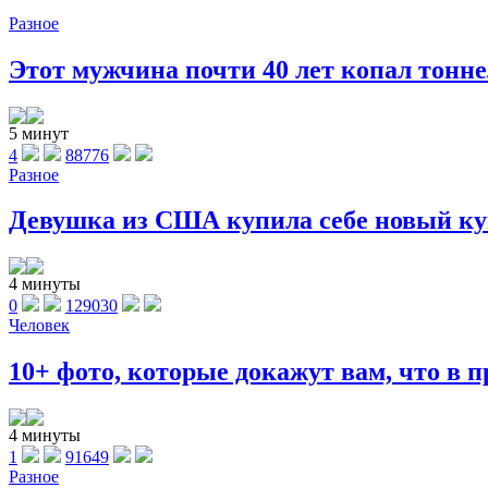
Разное
Этот мужчина почти 40 лет копал тоннел
5 минут
4
88776
Разное
Девушка из США купила себе новый куп
4 минуты
0
129030
Человек
10+ фото, которые докажут вам, что в п
4 минуты
1
91649
Разное