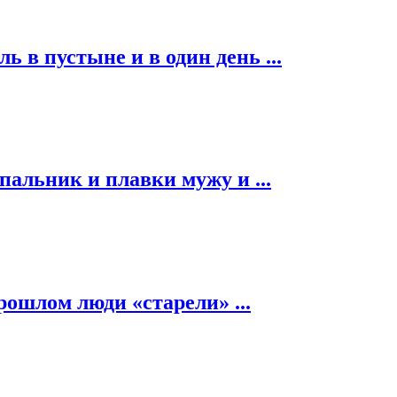
ь в пустыне и в один день ...
альник и плавки мужу и ...
рошлом люди «старели» ...