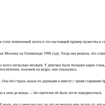
ла стать чемпионкой штата и это настоящий пример мужества и с
 Мосеану на Олимпиаде 1996 году. Тогда она решила, что станет
всего несколько месяцев. У девочки были большие карие глаза,
пособлении, похожем на ведро, они отказались.
 Она без страха лазала по деревьям и вместе с тремя старшими б
ла к ним до конца — без протезов ей было легче передвигаться.
нала, что у меня нет ног, но это не мешало мне делать то, что я