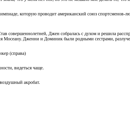
лимпиаде, которую проводит американский союз спортсменов-лю
ав совершеннолетней, Джен собралась с духом и решила расспр
лия Мосеану. Дженни и Доминик были родными сестрами, разлуче
кер (справа)
ности, видеться чаще.
 воздушный акробат.