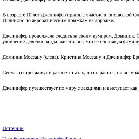
В возрасте 10 лет Дженнифер приняла участие в юношеской О
Иллинойс по акробатическим прыжкам на дорожке.
Дженнифер продолжала следить за своим кумиром, Доминик. Ст
удивление девочки, когда выяснилось, что ее настоящая фами
Доминик Мосеану (слева), Кристина Мосеану и Дженнифер Бри
Сейчас сестры живут в разных штатах, но стараются, по возмож
Дженнифер путешествует по миру с лекциями и выступает как
Источник
Теги:
#гимнастка
#ДженниферБрикер