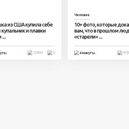
Человек
ка из США купила себе
10+ фото, которые док
 купальник и плавки
вам, что в прошлом лю
...
«старели» ...
129031
0
916
нуты
4 минуты