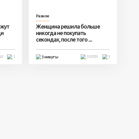
Разное
ажут
Женщина решила больше
ди
никогда не покупать
секондах, после того ...
50
1
310701
3
3 минуты