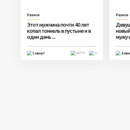
Разное
Разное
Этот мужчина почти 40 лет
Девуш
копал тоннель в пустыне и в
новый
один день ...
мужу и 
88776
4
5 минут
4 ми