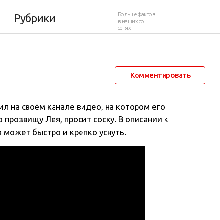
уснуть без соски
Больше фактов
Рубрики
в наших соц.
сетях
9 апреля 2015 в 01:57
12 137
1
Комментировать
л на своём канале видео, на котором его
о прозвищу Лея, просит соску
. В описании к
а может быстро и крепко уснуть.