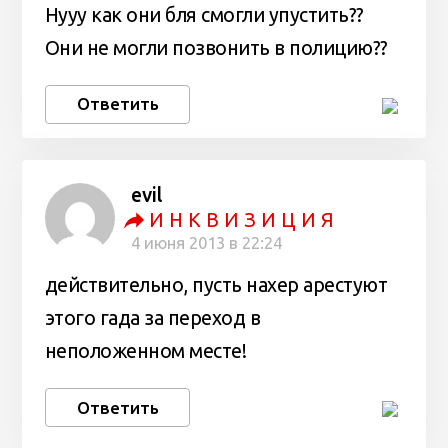
Нууу как они бля смогли упустить??
Они не могли позвонить в полицию??
Ответить
evil
И Н К В И З И Ц И Я
4 июня 2013 в 22:24
действительно, пусть нахер арестуют
этого гада за переход в
неположенном месте!
Ответить