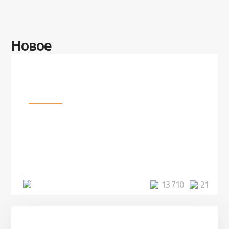
Новое
Разное
100 лет назад на этом острове
посреди моря забыли 100
человек и вернулись туда спустя
7 лет
5 минут
13 710
21