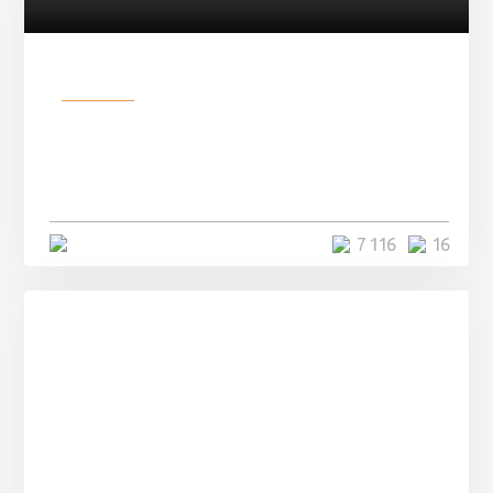
Разное
Парни нашли в лесу
заброшенный вагон и решили
остаться там на ...
4 минуты
7 116
16