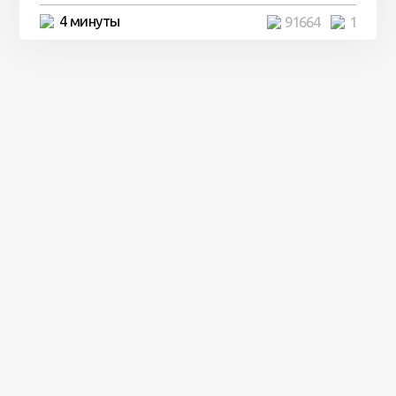
4 минуты
91664
1