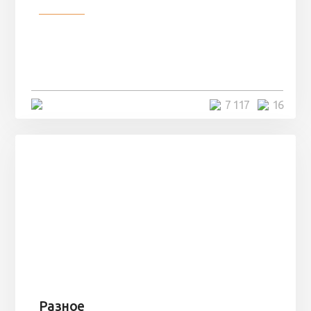
Разное
Парни нашли в лесу
заброшенный вагон и решили
остаться там на ...
4 минуты
7 117
16
Разное