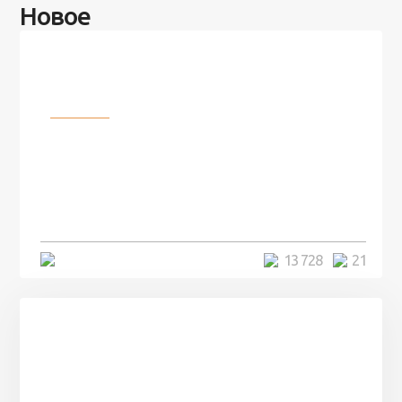
Новое
Разное
100 лет назад на этом острове
посреди моря забыли 100
человек и вернулись туда спустя
7 лет
5 минут
13 728
21