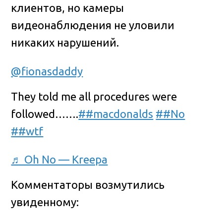
клиентов, но камеры
видеонаблюдения не уловили
никаких нарушений.
@fionasdaddy
They told me all procedures were
followed…….
##macdonalds
##No
##wtf
♬ Oh No — Kreepa
Комментаторы возмутились
увиденному: