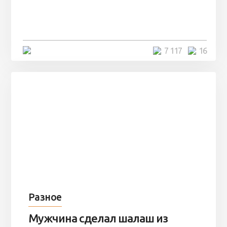
заброшенный вагон и решили
остаться там на ...
4 минуты
7 117
16
Разное
Мужчина сделал шалаш из