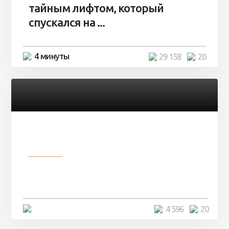
тайным лифтом, который
спускался на ...
4 минуты
29 158
20
Разное
Девушка показала свои фото, но
никто так и не смог угадать ...
4 минуты
4 596
20