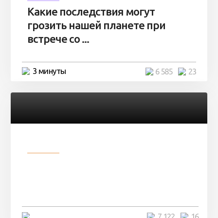
Какие последствия могут
грозить нашей планете при
встрече со ...
3 минуты
6 585
23
Разное
Парни нашли в лесу
заброшенный вагон и решили
остаться там на ...
4 минуты
7 122
16