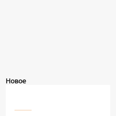
Новое
Разное
100 лет назад на этом острове