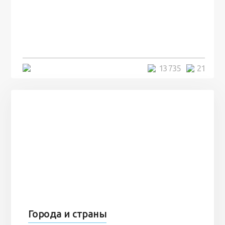
посреди моря забыли 100
человек и вернулись туда спустя
7 лет
5 минут
13 735
21
Города и страны