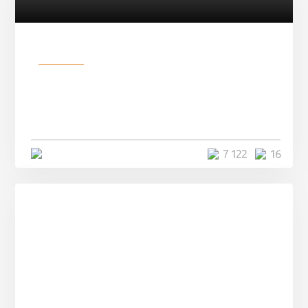
Разное
Парни нашли в лесу
заброшенный вагон и решили
остаться там на ...
4 минуты
7 122
16