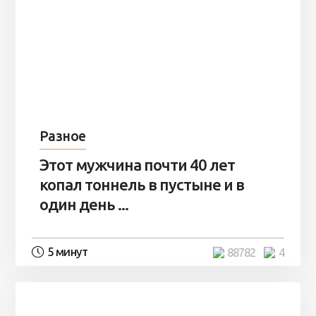
Разное
Этот мужчина почти 40 лет
копал тоннель в пустыне и в
один день ...
5 минут
88782
4