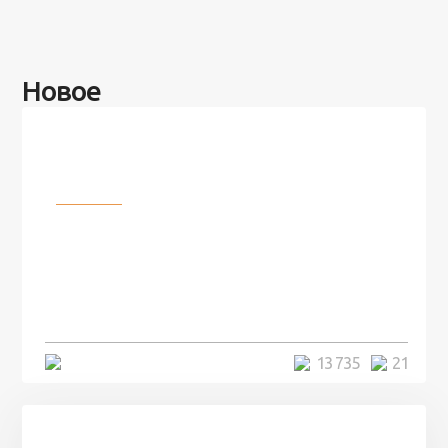
Новое
Разное
100 лет назад на этом острове
посреди моря забыли 100
человек и вернулись туда спустя
7 лет
5 минут
13 735
21