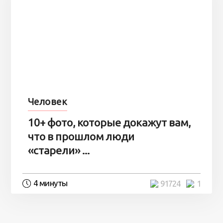
Человек
10+ фото, которые докажут вам,
что в прошлом люди
«старели» ...
4 минуты
91724
1