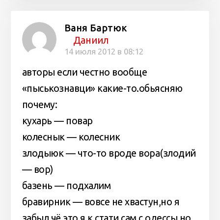
Ваня Бартюк
Даниил
14 июля 2012 в 08:12
авторы если честно вообще
«пыськознавци» какие-то.обьясняю
почему:
кухарь — повар
колеснык — колесник
злодыюк — что-то вроде вора(злодий
— вор)
базень — подхалим
бравирник — вовсе не хвастун,но я
забыл,чё это.я к стати сам с одессы,но