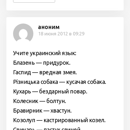
аноним
18 июня 2012 в 09:29
Учите украинский язык:
Блазень — придурок.
Гаспид — вредная змея.
Рiзницька собака — кусачая собака.
Кухарь — бездарный повар.
Колесник — болтун.
Бравирник — хвастун.
Козолуп — кастрированный козел.
Свинарь — пастух свиней.