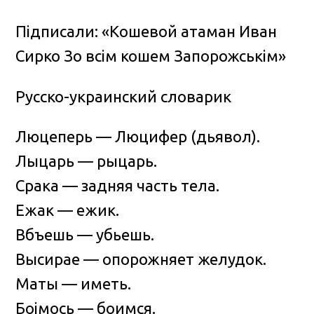
Пiдписали: «Кошевой атаман Иван
Сирко Зо всiм кошем Запорожськiм»
Русско-украинский словарик
Люцеперь — Люцифер (дьявол).
Лыцарь — рыцарь.
Срака — задняя часть тела.
Ежак — ежик.
Вбъешь — убьешь.
Высирае — опорожняет желудок.
Маты — иметь.
Боiмось — боимся.