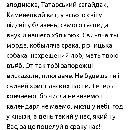
злодиюка, Татарський сагайдак,
Каменецкий кат, у всього свiту i
пiдсвiту блазень, самого гаспида
внук и нашего х$я крюк. Свиняча ты
морда, кобыляча срака, рiзницька
собака, нехрещений лоб, мать твою
въ#б. От так тобi запорожцi
виcказали, плюгавче. Не будешь ти i
свиней христiанских пасти. Теперь
кончаемо, бо числа не знаемо i
календаря не маемо, мiсяц у небi, год
у кнызи, а день такий у нас, який i у
Вас, за це поцелуй в сраку нас!