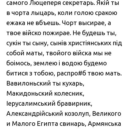
самого Люцеперя секретарь. Якiй ты
в чорта лыцарь, коли голою сракою
ежака не вбъешь. Чорт высирае, а
твое вiйско пожирае. Не будешь ты,
сукiн ты сыну, сынiв христiянських пiд
собой маты, твойого вiйска мы не
боiмось, землею i водою будемо
битися з тобою, распро#б твою мать.
Вавилоньский ты кухарь,
Макидоньский колесник,
Iерусалимський бравирник,
Александрiйський козолуп, Великого
и Малого Египта свинарь, Армянська