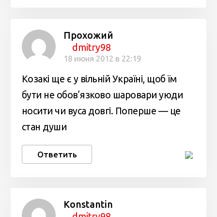
Прохожий
dmitry98
18 июня 2012 в 22:19
Козакі ще є у вільній Україні, щоб їм
бути не обов’язково шаровари уюди
носити чи вуса довгі. Поперше — це
стан души
Ответить
Konstantin
dmitry98