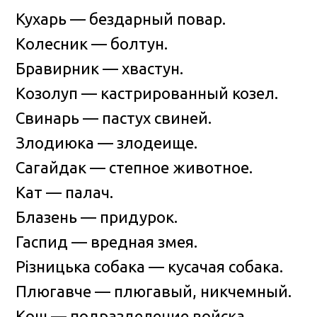
Кухарь — бездарный повар.
Колесник — болтун.
Бравирник — хвастун.
Козолуп — кастрированный козел.
Свинарь — пастух свиней.
Злодиюка — злодеище.
Сагайдак — степное животное.
Кат — палач.
Блазень — придурок.
Гаспид — вредная змея.
Рiзницька собака — кусачая собака.
Плюгавче — плюгавый, никчемный.
Кош — подразделение войска.