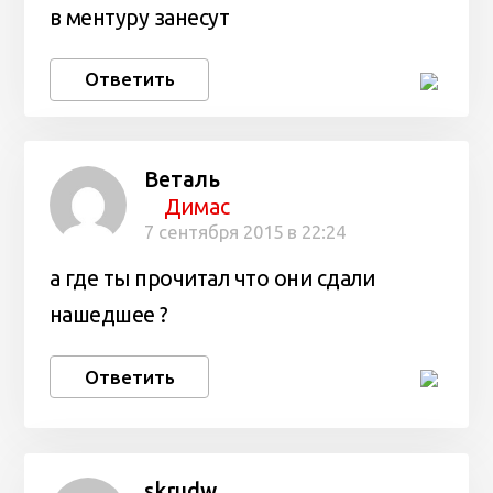
в ментуру занесут
Ответить
Веталь
Димас
7 сентября 2015 в 22:24
а где ты прочитал что они сдали
нашедшее ?
Ответить
skrudw