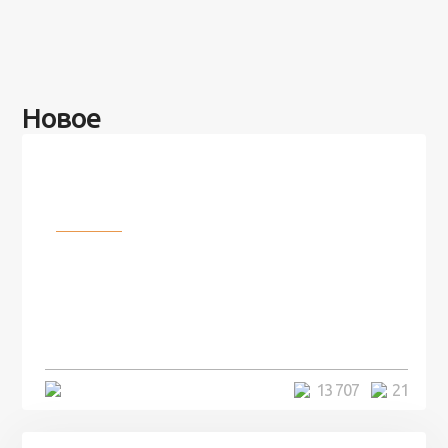
Новое
Разное
100 лет назад на этом острове
посреди моря забыли 100
человек и вернулись туда спустя
7 лет
5 минут
13 707
21