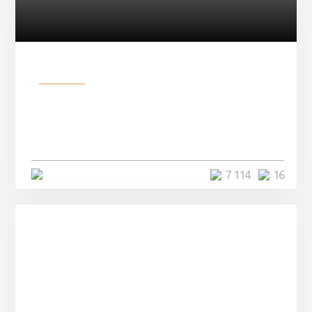
Разное
Парни нашли в лесу
заброшенный вагон и решили
остаться там на ...
4 минуты
7 114
16