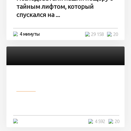
тайным лифтом, который
спускался на ...
4 минуты
29 158
20
Разное
Девушка показала свои фото, но
никто так и не смог угадать ...
4 минуты
4 592
20