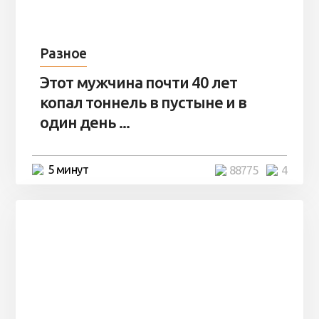
Разное
Этот мужчина почти 40 лет
копал тоннель в пустыне и в
один день ...
5 минут
88775
4