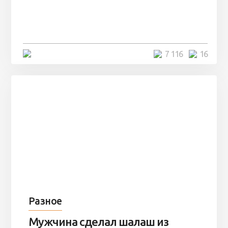
заброшенный вагон и решили
остаться там на ...
4 минуты
7 116
16
Разное
Мужчина сделал шалаш из