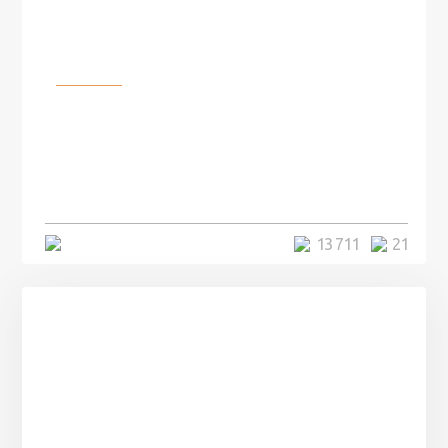
Разное
100 лет назад на этом острове
посреди моря забыли 100
человек и вернулись туда спустя
7 лет
5 минут
13 711
21