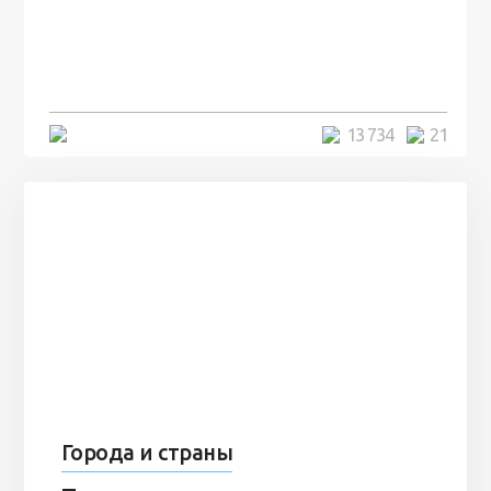
посреди моря забыли 100
человек и вернулись туда спустя
7 лет
5 минут
13 734
21
Города и страны