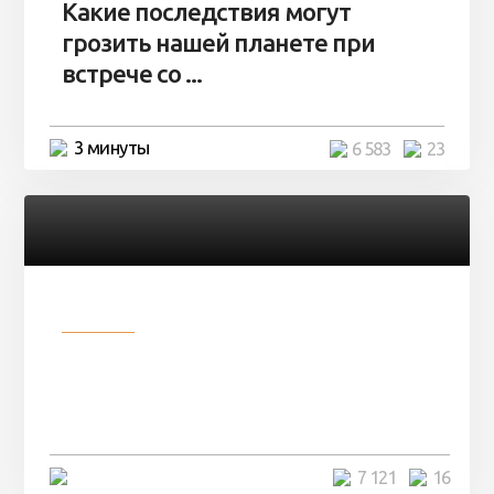
Какие последствия могут
грозить нашей планете при
встрече со ...
3 минуты
6 583
23
Разное
Парни нашли в лесу
заброшенный вагон и решили
остаться там на ...
4 минуты
7 121
16