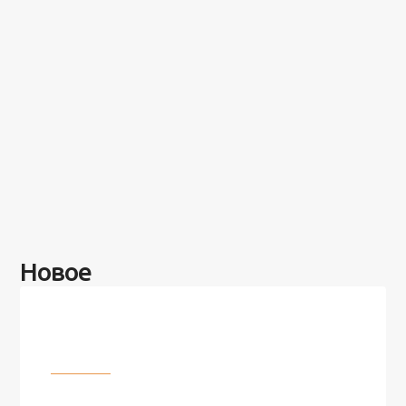
Новое
Разное
100 лет назад на этом острове