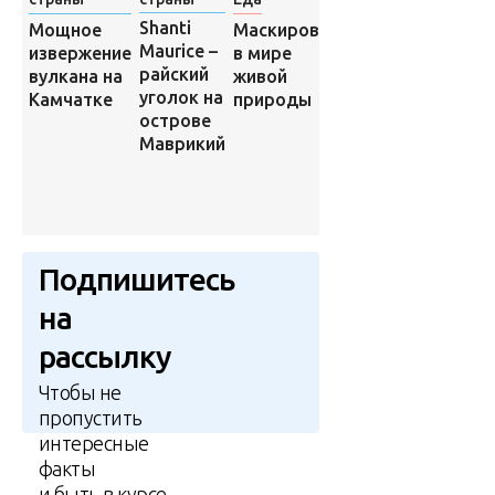
Shanti
Мужчина
Мощное
Маскировка
Maurice –
сделал
извержение
в мире
райский
аквариум
вулкана на
живой
уголок на
специально
Камчатке
природы
острове
для своего
Маврикий
кота и
удивил
весь
интернет
Подпишитесь
на
рассылку
Чтобы не
пропустить
интересные
факты
и быть в курсе