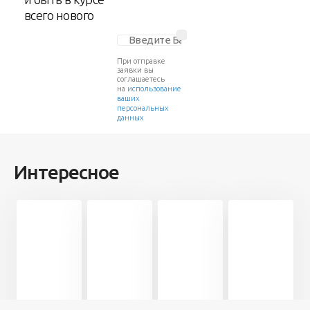
всего нового
При отправке
заявки вы
соглашаетесь
на
использование
ваших
персональных
данных
Интересное
Разное
Разное
Человек
Разное