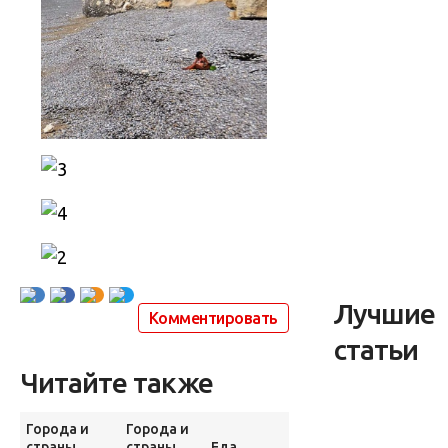
Лучшие
Комментировать
статьи
Читайте также
Города и
Города и
страны
страны
Еда
Природа