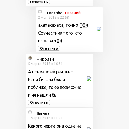
Ответить
Ostapho
Евгений
2 мая 2015 в 22:58
ахахахахаха, точно! ))))))
Соучастник того, кто
взрывал ))))
Ответить
Николай
5 марта 2015 в 16:31
А повезло ей реально.
Если бы она была
поближе, то ее возможно
и не нашли бы.
Ответить
Эмиль
7 марта 2015 в 11:01
Какого черта она одна на