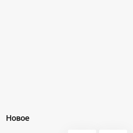
Разное
100 лет назад
на этом
острове
посреди моря
забыли 100
человек и
вернулись
туда спустя 7
лет
Новое
13 714
21
5 минут