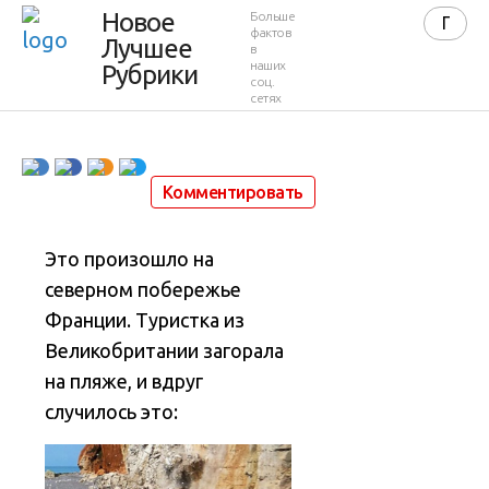
в
Новое
Больше
фактов
Лучшее
в
рубашке»
наших
Рубрики
соц.
сетях
5 марта 2015 в 14:06
111 748
8
Комментировать
Это произошло на
северном побережье
Франции. Туристка из
Великобритании загорала
на пляже, и вдруг
случилось это
: