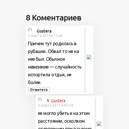
8 Коментариев
Gustera
5 марта 2015 в 15:46
Причем тут родилась в
рубашке.. Обвал то не на
нее был. Обычное
невезение — случайность
испортила отдых, не
более.
Ответить
1
Gustera
6 марта 2015 в 05:24
ее могло убить и на этом
расстоянии, осколком
отлетевшим при разломе