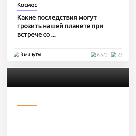
Космос
Какие последствия могут
грозить нашей планете при
встрече со ...
3 минуты
6 572
23
Разное
Парни нашли в лесу
заброшенный вагон и решили
остаться там на ...