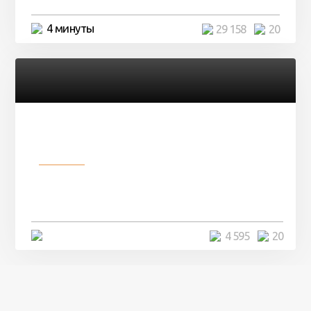
4 минуты
29 158
20
Разное
Девушка показала свои фото, но
никто так и не смог угадать ...
4 минуты
4 595
20