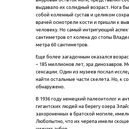
выдавало их солидный возраст. Нога б
собой коленный сустав и целиком сохра
врачей осмотрели кости и пришли к вы
человеку. Но самый интригующий аспект
сантиметров от колена до стопы Владел
метра 60 сантиметров.
Еще более загадочным оказался возрас
– 185 миллионов лет, эра динозавров. 
сенсации. Один из музеев послал иссл
найти остальные части скелета. Но, к 
обнаружено.
В 1936 году немецкий палеонтолог и а
гигантских людей на берегу озера Элай
захороненных в братской могиле, имели
Любопытно, что их черепа имели скоше
нижних зубов.