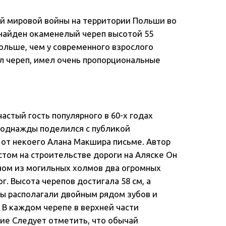
рой мировой войны на территории Польши во
найден окаменелый череп высотой 55
больше, чем у современного взрослого
ал череп, имел очень пропорциональные
частый гость популярного в 60-х годах
 однажды поделился с публикой
от некоего Алана Макшира письме. Автор
стом на строительстве дороги на Аляске Он
ном из могильных холмов два огромных
г. Высота черепов достигала 58 см, а
ты располагали двойным рядом зубов и
В каждом черепе в верхней части
тие Следует отметить, что обычай