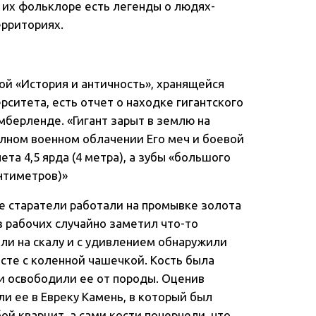
 их фольклоре есть легенды о людях-
территориях.
ной «История и античность», хранящейся
ситета, есть отчет о находке гигантского
мберленде. «Гигант зарыт в землю на
олном военном облачении Его меч и боевой
ета 4,5 ярда (4 метра), а зубы «большого
нтиметров)»
де старатели работали на промывке золота
з рабочих случайно заметил что-то
ли на скалу и с удивлением обнаружили
сте с коленной чашечкой. Кость была
ми освободили ее от породы. Оценив
и ее в Евреку Камень, в который был
ой кварцит, а сами кости почернели, что