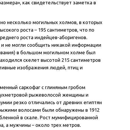
азмера», как свидетельствует заметка в
ено несколько могильных холмов, в которых
сокого роста – 195 сантиметров, что по
среднего роста индейцев-аборигенов.
 и не могли сообщить никакой информации
львания) в большом могильном холме был
находился скелет высотой 215 сантиметров
тивные изображения людей, птиц и
аменный саркофаг с глиняным гробом
двухметровой рыжеволосой женщины и
умии резко отличались от древних египтян
рыжими волосами были обнаружены в 1912
убленной в скале. Рост мумифицированной
, а мужчины – около трех метров.