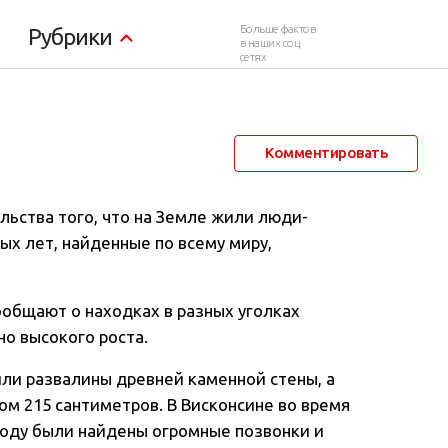
были гигантами
Больше фактов
Рубрики
в наших соц.
сетях
3 февраля 2012 в 02:40
88 320
521
Комментировать
ьства того, что на Земле жили люди-
ых лет, найденные по всему миру,
ообщают о находках в разных уголках
о высокого роста.
шли развалины древней каменной стены, а
ом 215 сантиметров. В Висконсине во время
году были найдены огромные позвонки и