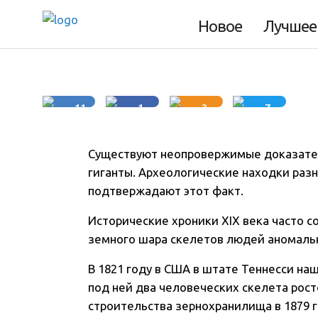
До потопа люди 
Новое
Лучшее
11
1
3
7
Существуют неопровержимые доказател
гиганты. Археологические находки разн
подтвержадают этот факт.
Исторические хроники XIX века часто с
земного шара скелетов людей аномальн
В 1821 году в США в штате Теннесси на
под ней два человеческих скелета рост
строительства зернохранилища в 1879 