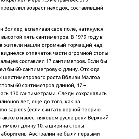
определил возраст находок, составивший
н Волкер, вспахивая свое поле, наткнулся
высотой пять сантиметров. В 1979 году в
ые жители нашли огромный торчащий над
 виднелся отпечаток части огромной стопы
альцев составлял 17 сантиметров. Если бы
мел бы 60-сантиметровую длину. Отсюда
ек шестиметрового роста Вблизи Малгоа
топы 60 сантиметров длиной, 17 –
ась 130 сантиметрами. Следы сохранялись
ионов лет, еще до того, как на
mo sapiens (если считать верной теорию
также в известняковом русле реки Верхний
 имеют длину 10, а ширина стопы
, аборигены Австралии не были первыми