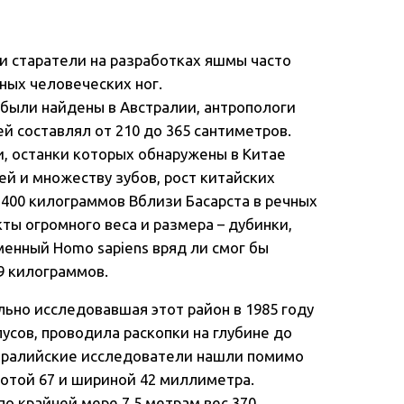
ии старатели на разработках яшмы часто
ных человеческих ног.
 были найдены в Австралии, антропологи
й составлял от 210 до 365 сантиметров.
и, останки которых обнаружены в Китае
й и множеству зубов, рост китайских
ес 400 килограммов Вблизи Басарста в речных
ы огромного веса и размера – дубинки,
менный Homo sapiens вряд ли смог бы
 9 килограммов.
ьно исследовавшая этот район в 1985 году
усов, проводила раскопки на глубине до
стралийские исследователи нашли помимо
отой 67 и шириной 42 миллиметра.
о крайней мере 7,5 метрам вес 370