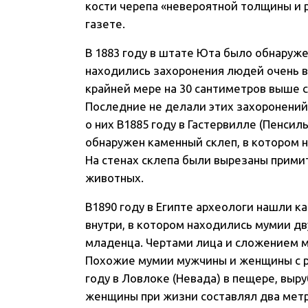
кости черепа «невероятной толщины и р
газете.
В 1883 году в штате Юта было обнаруж
находились захоронения людей очень вы
крайней мере на 30 сантиметров выше 
Последние не делали этих захоронений
о них В1885 году в Гастервилле (Пенси
обнаружен каменный склеп, в котором 
На стенах склепа были вырезаны прими
животных.
В1890 году в Египте археологи нашли к
внутри, в котором находились мумии 
младенца. Чертами лица и сложением м
Похожие мумии мужчины и женщины с 
году в Ловлоке (Невада) в пещере, выр
женщины при жизни составлял два метра