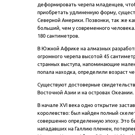
деформировать черепа младенцев, чтоб
приобретать удлиненную форму, сущест
Северной Америки. Позвонки, так же как
больший, чем у современного человека.
180 сантиметров.
В Южной Африке на алмазных разработк
огромного черепа высотой 45 сантимет
странных выступа, напоминающие малень
попала находка, определили возраст че
Существуют достоверные свидетельства
Восточной Азии и на островах Океании.
В начале XVI века одно открытие заста
королевство: был найден полный скелет
совершенно определенную эпоху. Это б
нападавших на Галлию племен, потерпе