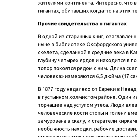
жителями континента. Интересно, что в
гигантах, обитавших когда-то на этих 
Прочие свидетельства о гигантах
В одной из старинных книг, озаглавлен
ныне в библиотеке Оксфордского универ
скелета, сделанной в средние века в Ка
глубину четырех ярдов и находится в п
топор покоятся рядом с ним. Длина скел
человека» измеряются 6,5 дюйма (17 са
В 1877 году недалеко от Евреки в Нева
в пустынном холмистом районе. Один и
торчащее над уступом утеса. Люди влез
человеческие кости стопы и голени вме
замурована в скалу, и старатели кирка
необычность находки, рабочие доставил
вмурован остаток ноги, представлял соб