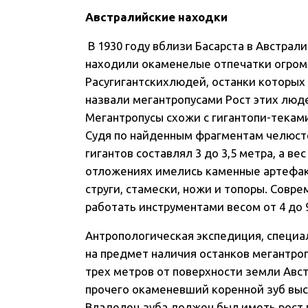
Австралийские находки
В 1930 году вблизи Басарста в Австрал
находили окаменелые отпечатки огром
Расугигантскихлюдей, останки которых
назвали мегантропусами Рост этих люде
Мегантропусы схожи с гигантопи-текам
Судя по найденным фрагментам челюсте
гигантов составлял 3 до 3,5 метра, а в
отложениях имелись каменные артефакт
струги, стамески, ножи и топоры. Совре
работать инструментами весом от 4 до
Антропологическая экспедиция, специал
на предмет наличия останков мегантроп
трех метров от поверхности земли Ав
прочего окаменевший коренной зуб выс
Владелец зуба должен был иметь рост п