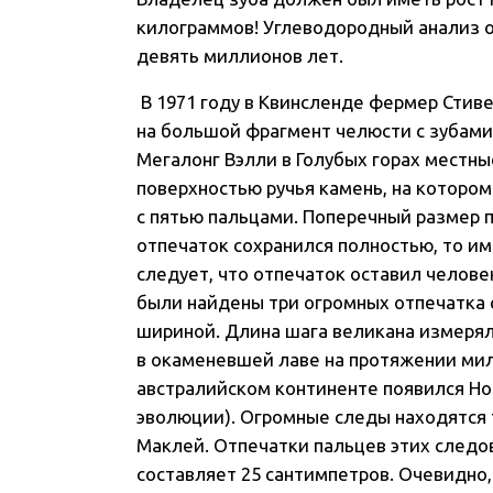
килограммов! Углеводородный анализ 
девять миллионов лет.
В 1971 году в Квинсленде фермер Стиве
на большой фрагмент челюсти с зубами 
Мегалонг Вэлли в Голубых горах местн
поверхностью ручья камень, на котором
с пятью пальцами. Поперечный размер п
отпечаток сохранился полностью, то и
следует, что отпечаток оставил челов
были найдены три огромных отпечатка с
шириной. Длина шага великана измерял
в окаменевшей лаве на протяжении милл
австралийском континенте появился Ho
эволюции). Огромные следы находятся 
Маклей. Отпечатки пальцев этих следов
составляет 25 сантимпетров. Очевидно