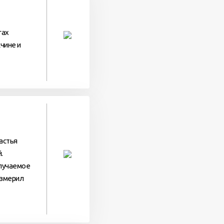
гах
жчине и
частья
.
олучаемое
измерил