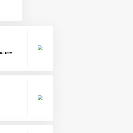
астье»