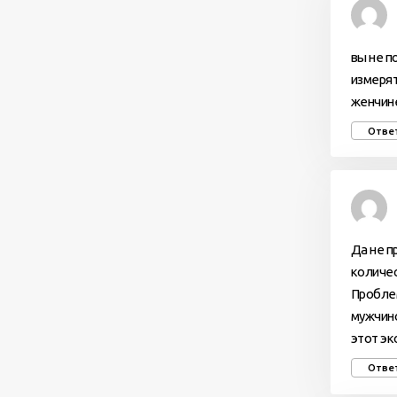
вы не п
измерят
женчине
Отве
Да не п
количес
Проблем
мужчино
этот эк
Отве