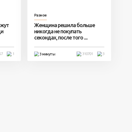
Разное
ажут
Женщина решила больше
ди
никогда не покупать
секондах, после того ...
57
1
310701
3
3 минуты