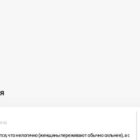
я
9:40
тся, что нелогично (женщины переживают обычно сильнее), а с