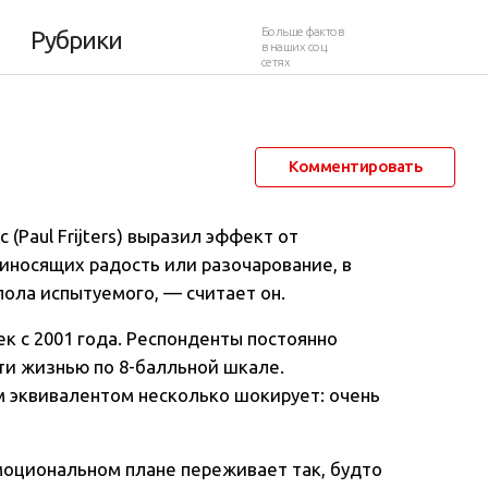
астье
Больше фактов
Рубрики
в наших соц.
сетях
31 января 2012 в 02:23
27 063
103
Комментировать
(Paul Frijters) выразил эффект от
иносящих радость или разочарование, в
ола испытуемого, — считает он.
к с 2001 года. Респонденты постоянно
ти жизнью по 8-балльной шкале.
 эквивалентом несколько шокирует: очень
эмоциональном плане переживает так, будто