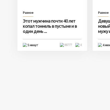
Разное
Разное
Этот мужчина почти 40 лет
Девуш
копал тоннель в пустыне и в
новый
один день ...
мужу и 
88777
4
5 минут
4 ми