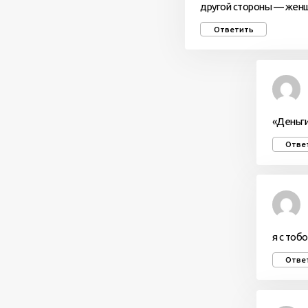
другой стороны — женщ
Ответить
«Деньги
Отве
я с тоб
Отве