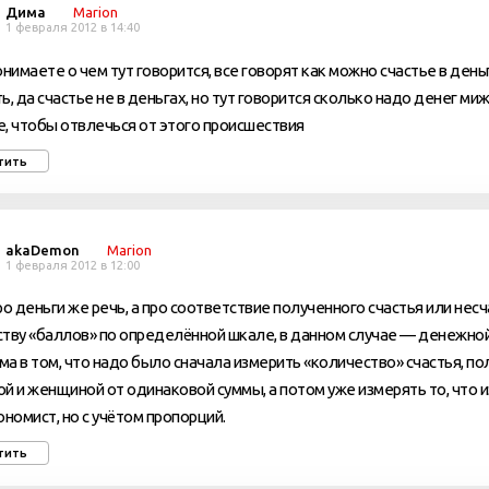
Дима
Marion
1 февраля 2012 в 14:40
онимаете о чем тут говорится, все говорят как можно счастье в день
ь, да счастье не в деньгах, но тут говорится сколько надо денег ми
, чтобы отвлечься от этого происшествия
тить
akaDemon
Marion
1 февраля 2012 в 12:00
ро деньги же речь, а про соответствие полученного счастья или нес
тву «баллов» по определённой шкале, в данном случае — денежной
а в том, что надо было сначала измерить «количество» счастья, п
й и женщиной от одинаковой суммы, а потом уже измерять то, что 
ономист, но с учётом пропорций.
тить