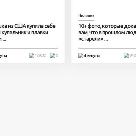
Человек
ка из США купила себе
10+ фото, которые док
 купальник и плавки
вам, что в прошлом лю
...
«старели» ...
129032
0
916
нуты
4 минуты