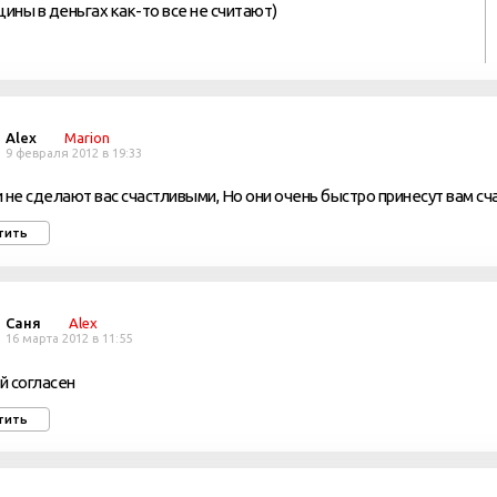
ины в деньгах как-то все не считают)
Alex
Marion
9 февраля 2012 в 19:33
 не сделают вас счастливыми, Но они очень быстро принесут вам сч
тить
Саня
Alex
16 марта 2012 в 11:55
ой согласен
тить