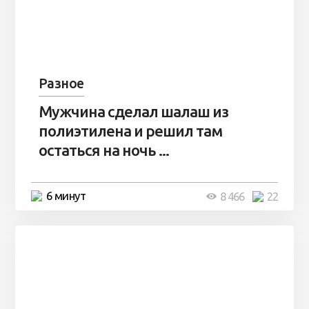
Разное
Мужчина сделал шалаш из
полиэтилена и решил там
остаться на ночь ...
6 минут
8 466
22