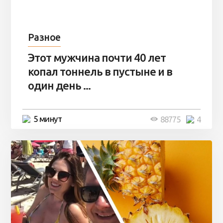
Разное
Этот мужчина почти 40 лет
копал тоннель в пустыне и в
один день ...
5 минут
88775
4