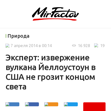
Природа
7 апреля 2014 в 00:14
16 928
19
Эксперт: извержение
вулкана Йеллоустоун в
США не грозит концом
света