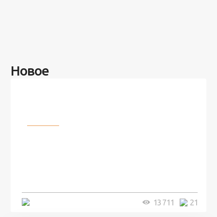
Новое
Разное
100 лет назад на этом острове
посреди моря забыли 100
человек и вернулись туда спустя
7 лет
5 минут
13 711
21