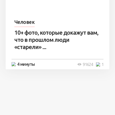
Человек
10+ фото, которые докажут вам,
что в прошлом люди
«старели» ...
4 минуты
91624
1