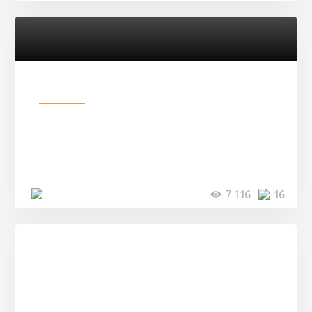
Разное
Парни нашли в лесу
заброшенный вагон и решили
остаться там на ...
4 минуты
7 116
16