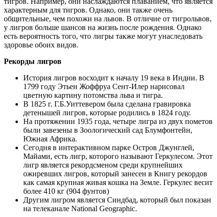
тигров. Например, они наслаждаются плаванием, что является
характерным для тигров. Однако, они также очень
общительные, чем похожи на львов. В отличие от тигрольвов,
у лигров больше шансов на жизнь после рождения. Однако
есть вероятность того, что лигры также могут унаследовать
здоровье обоих видов.
Рекорды лигров
История лигров восходит к началу 19 века в Индии. В
1799 году Этьен Жоффруа Сент-Илер нарисовал
цветную картину потомства льва и тигра.
В 1825 г. Г.Б.Уиттевером была сделана гравировка
детенышей лигров, которые родились в 1824 году.
На протяжении 1935 года, четыре лигра из двух пометов
были завезены в Зоологический сад Блумфонтейн,
Южная Африка.
Сегодня в интерактивном парке Остров Джунглей,
Майами, есть лигр, которого называют Геркулесом. Этот
лигр является рекордсменом среди крупнейших
ожиревших лигров, который занесен в Книгу рекордов
как самая крупная живая кошка на Земле. Геркулес весит
более 410 кг (904 фунтов)
Другим лигром является Синдбад, который был показан
на телеканале National Geographic.