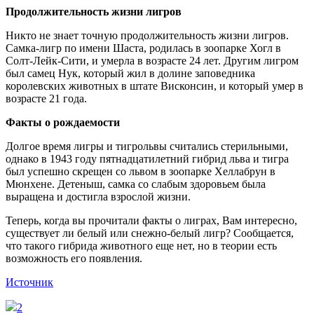
Продолжительность жизни лигров
Никто не знает точную продолжительность жизни лигров.
Самка-лигр по имени Шаста, родилась в зоопарке Хогл в
Солт-Лейк-Сити, и умерла в возрасте 24 лет. Другим лигром
был самец Нук, который жил в долине заповедника
королевских животных в штате Висконсин, и который умер в
возрасте 21 года.
Факты о рождаемости
Долгое время лигры и тигрольвы считались стерильными,
однако в 1943 году пятнадцатилетний гибрид льва и тигра
был успешно скрещен со львом в зоопарке Хеллабрун в
Мюнхене. Детеныш, самка со слабым здоровьем была
выращена и достигла взрослой жизни.
Теперь, когда вы прочитали факты о лиграх, Вам интересно,
существует ли белый или снежно-белый лигр? Сообщается,
что такого гибрида животного еще нет, но в теории есть
возможность его появления.
Источник
2