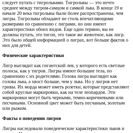
следует путать с тигрольвами. Тигрольвы — это нечто
среднее между тигром-самцом и самкой льва. В конце 19 и
начале 20 века тигрольвы были более распространены, чем
лигры. Тигрольвы обладают не столь впечатляющими
размерами по сравнению с лиграми, но они имеют
характеристики обоих видов. Еще один термин, вы не
должны путать, это тигон, это такое же животное, как лигр.
Это было общей информацией о лиграх, вот больше фактов о
них для детей.
Физические характеристики
Лигр выглядит как гигантский лев, у которого есть светлые
полосы, как у тигров. Лигры имеют большие тела, по
сравнению с их родителями. Голова лигра выглядит как
голова льва, а хвост больше, чем у льва. Но у лигров нет
гривы. Их морда может иметь розетки, которые представляют
собой круглые маркировки, как на теле леопардов. Эти
маркировки могут быть черными, темно-коричневыми или
песчаными. Основной цвет может быть песчаным, золотым
или рыжим.
Факты о поведении лигров
Лигры наследовали поведенческие характеристики львов и