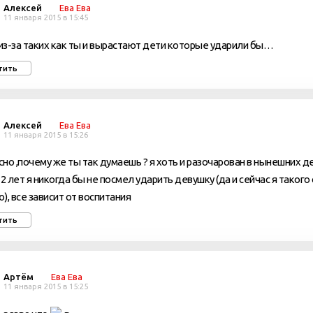
Алексей
Ева Ева
11 января 2015 в 15:45
з-за таких как ты и вырастают дети которые ударили бы…
тить
Алексей
Ева Ева
11 января 2015 в 15:26
но ,почему же ты так думаешь ? я хоть и разочарован в нынешних де
12 лет я никогда бы не посмел ударить девушку (да и сейчас я такого
), все зависит от воспитания
тить
Артём
Ева Ева
11 января 2015 в 15:25