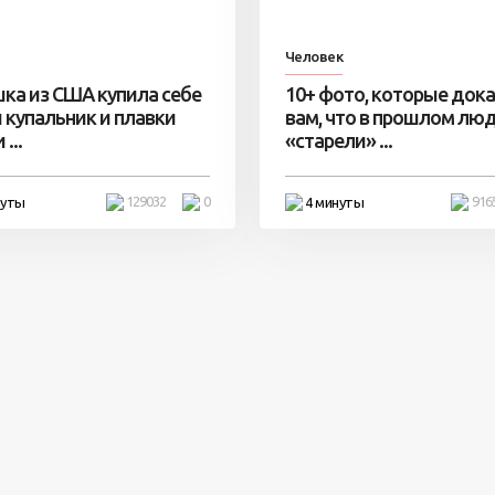
Человек
ка из США купила себе
10+ фото, которые док
 купальник и плавки
вам, что в прошлом лю
...
«старели» ...
129032
0
916
нуты
4 минуты