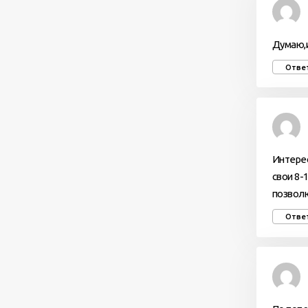
Думаю,и
Отве
Интерес
свои 8-
позволю
Отве