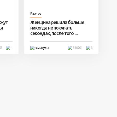
Разное
ажут
Женщина решила больше
ди
никогда не покупать
секондах, после того ...
55
1
310701
3
3 минуты