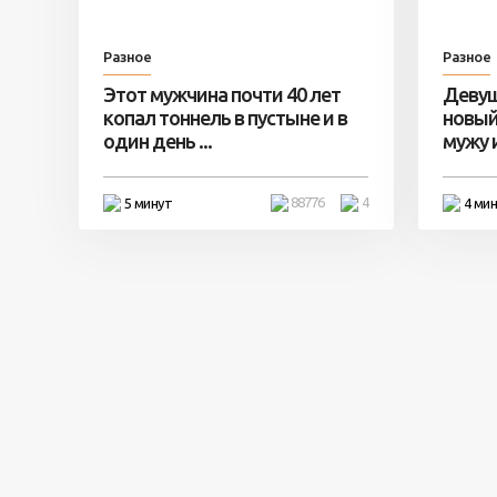
Разное
Разное
Этот мужчина почти 40 лет
Девуш
копал тоннель в пустыне и в
новый
один день ...
мужу и 
88776
4
5 минут
4 ми