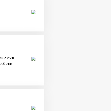
тях ,но в
 себе не