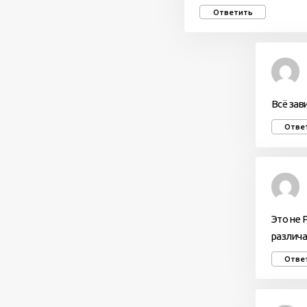
Ответить
Всё зав
Отве
Это не 
различа
Отве