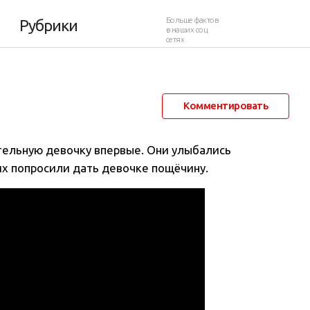
Больше фактов
Рубрики
в наших соц.
сетях
11 января 2015 в 11:40
128 684
23
Комментировать
тельную девочку впервые. Они улыбались
их попросили дать девочке пощёчину
.