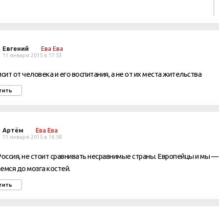
Евгений
Ева Ева
11 января 2015 в 17:53
исит от человека и его воспитания, а не от их места жительства
тить
Артём
Ева Ева
11 января 2015 в 16:58
Россия, не стоит сравнивать несравнимые страны. Европейцы и мы —
емся до мозга костей.
тить