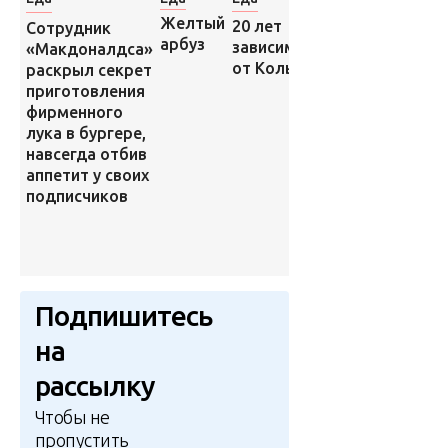
Желтый
Американец
20 лет
Сотрудник
арбуз
решил
зависимости
«Макдоналдса»
узнать, что
от Колы
раскрыл секрет
такое
приготовления
густая вода
фирменного
и это был
лука в бургере,
его самый
навсегда отбив
ужасный
аппетит у своих
опыт, но в
подписчиков
России ее
пьют с
детства
Подпишитесь
на
рассылку
Чтобы не
пропустить