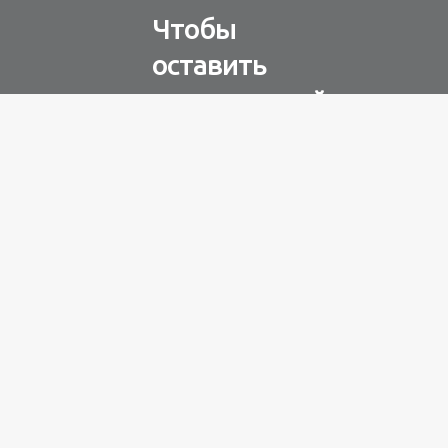
Чтобы
оставить
комментарий
Авторизуйтесь через
любую из соц. сетей
Разное
100 лет назад
на этом
острове
посреди моря
забыли 100