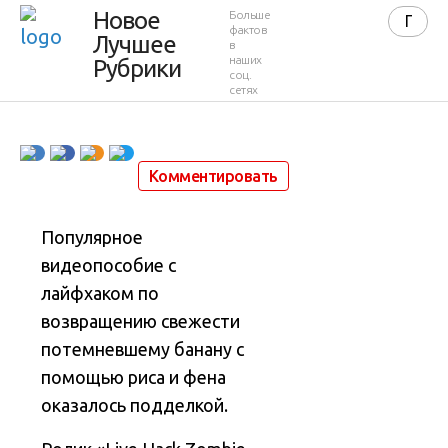
рисом и
Новое
Больше
фактов
Лучшее
в
феном
наших
Рубрики
соц.
сетях
24 июня 2015 в 20:39
41 432
4
Комментировать
Популярное
видеопособие с
лайфхаком по
возвращению свежести
потемневшему банану с
помощью риса и фена
оказалось подделкой
.