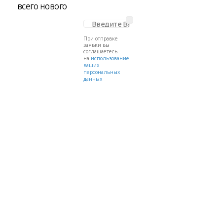
всего нового
При отправке
заявки вы
соглашаетесь
на
использование
ваших
персональных
данных