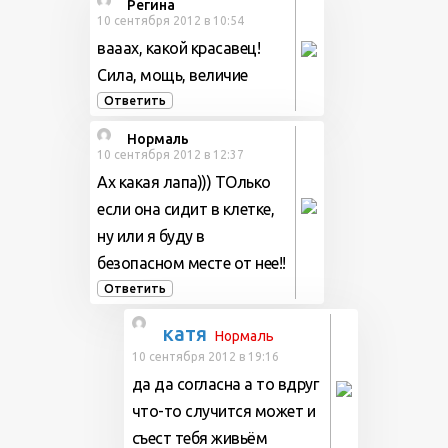
Регина
10 сентября 2012 в 10:54
вааах, какой красавец!
Сила, мощь, величие
Ответить
Нормаль
10 сентября 2012 в 12:37
Ах какая лапа))) ТОлько
если она сидит в клетке,
ну или я буду в
безопасном месте от нее!!
Ответить
катя
Нормаль
10 сентября 2012 в 19:16
да да согласна а то вдруг
что-то случится может и
съест тебя живьём