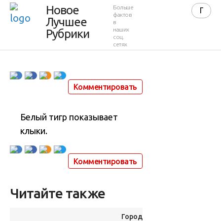
Фото дня
Новое
Больше
фактов
Лучшее
в
10.09.2012
наших
Рубрики
соц.
сетях
10 сентября 2012 в 08:14
4 433
5
Комментировать
Белый тигр показывает
клыки.
Комментировать
Читайте также
Города и