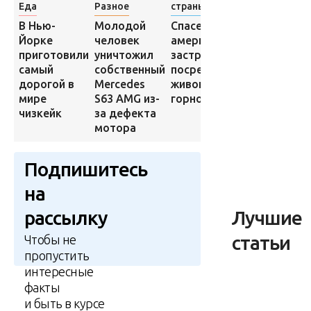
Еда
Разное
страны
Разное
В Нью-
Молодой
Спасение
Наведавши
Йорке
человек
американца,
в палату
приготовили
уничтожил
застрявшего
призрак
самый
собственный
посреди
исцелил
дорогой в
Mercedes
живописной
умирающег
мире
S63 AMG из-
горной реки
пенсионера
чизкейк
за дефекта
мотора
Подпишитесь
на
Лучшие
рассылку
статьи
Чтобы не
пропустить
интересные
факты
и быть в курсе