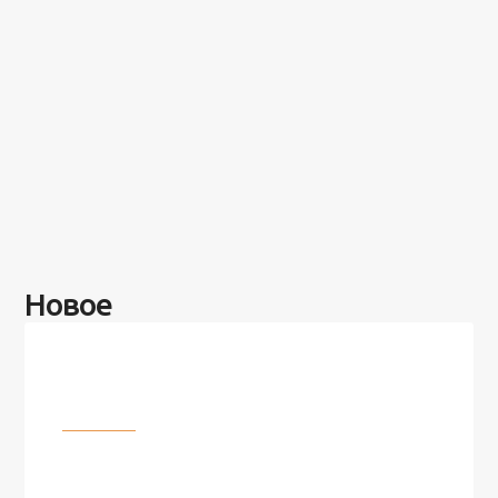
Новое
Разное
100 лет назад на этом острове
посреди моря забыли 100