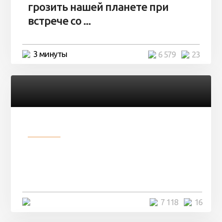
грозить нашей планете при
встрече со ...
3 минуты
6 579
23
Разное
Парни нашли в лесу
заброшенный вагон и решили
остаться там на ...
4 минуты
7 118
16