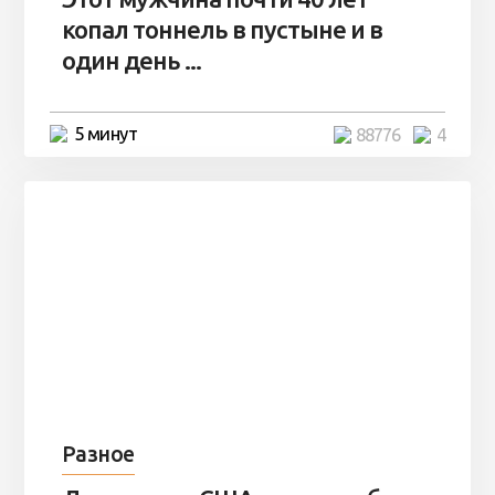
копал тоннель в пустыне и в
один день ...
5 минут
88776
4
Разное