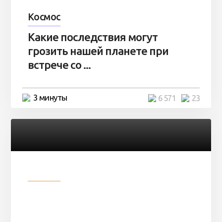
Космос
Какие последствия могут
грозить нашей планете при
встрече со ...
3 минуты
6 571
23
Разное
Парни нашли в лесу
заброшенный вагон и решили
остаться там на ...