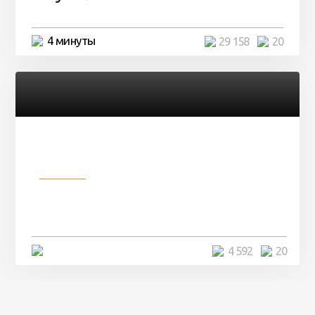
4 минуты
29 158
20
Разное
Девушка показала свои фото, но
никто так и не смог угадать ...
4 минуты
4 592
20