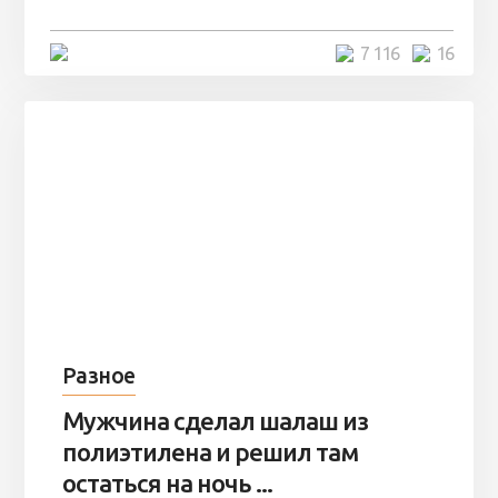
4 минуты
7 116
16
Разное
Мужчина сделал шалаш из
полиэтилена и решил там
остаться на ночь ...