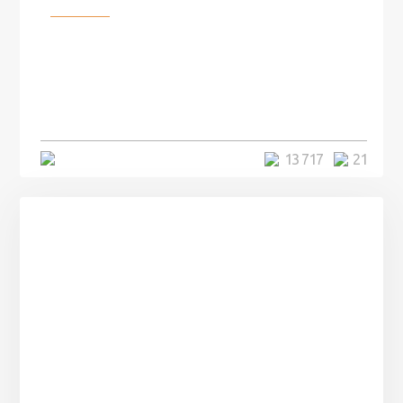
Разное
100 лет назад на этом острове
посреди моря забыли 100
человек и вернулись туда спустя
7 лет
5 минут
13 717
21