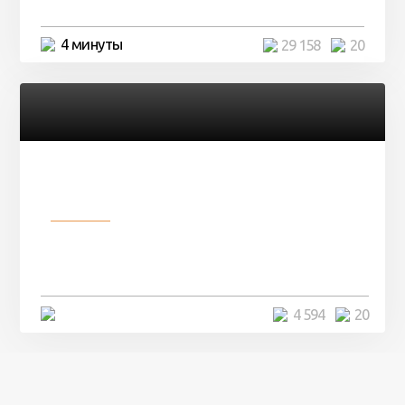
4 минуты
29 158
20
Разное
Девушка показала свои фото, но
никто так и не смог угадать ...
4 минуты
4 594
20