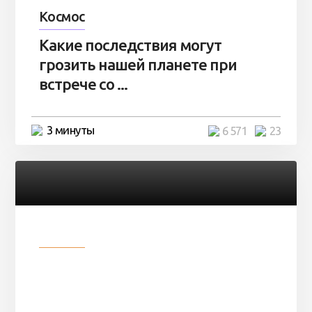
Космос
Какие последствия могут
грозить нашей планете при
встрече со ...
3 минуты
6 571
23
Разное
Парни нашли в лесу
заброшенный вагон и решили
остаться там на ...