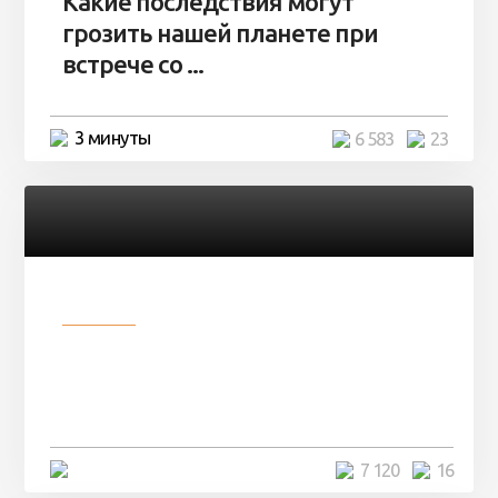
Какие последствия могут
грозить нашей планете при
встрече со ...
3 минуты
6 583
23
Разное
Парни нашли в лесу
заброшенный вагон и решили
остаться там на ...
4 минуты
7 120
16