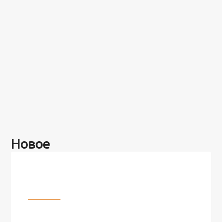
Новое
Разное
100 лет назад на этом острове