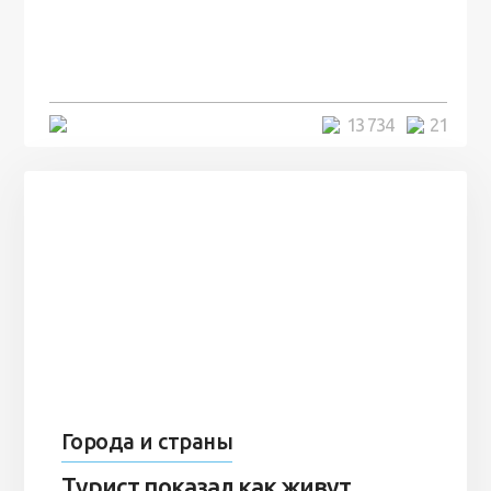
посреди моря забыли 100
человек и вернулись туда спустя
7 лет
5 минут
13 734
21
Города и страны
Турист показал как живут