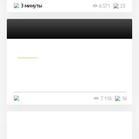
3 минуты
6 571
23
Разное
Парни нашли в лесу
заброшенный вагон и решили
остаться там на ...
4 минуты
7 116
16