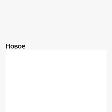
Новое
Разное
100 лет назад на этом острове
посреди моря забыли 100
человек и вернулись туда спустя
7 лет