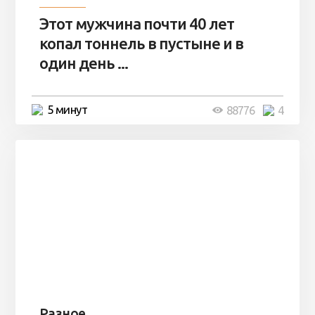
Этот мужчина почти 40 лет
копал тоннель в пустыне и в
один день ...
5 минут
88776
4
Разное