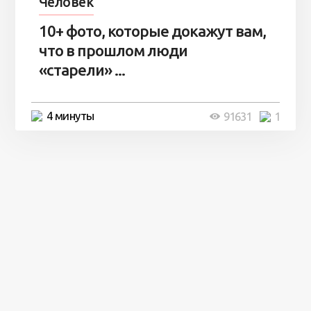
Человек
10+ фото, которые докажут вам,
что в прошлом люди
«старели» ...
4 минуты
91631
1