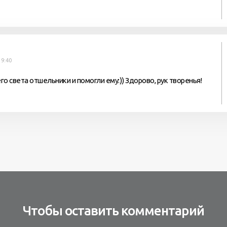
19:40
го света отшельники и помогли ему:)) Здорово, рук творенья!
Чтобы оставить комментарий