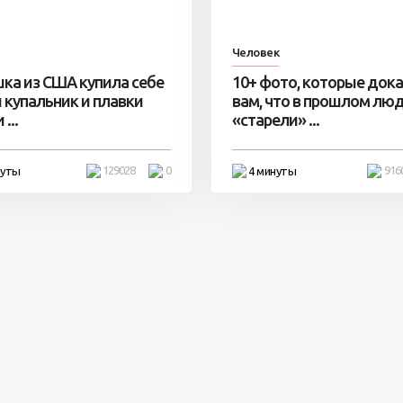
Человек
ка из США купила себе
10+ фото, которые док
 купальник и плавки
вам, что в прошлом лю
...
«старели» ...
129028
0
916
нуты
4 минуты