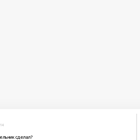
:14
шельник сделал?