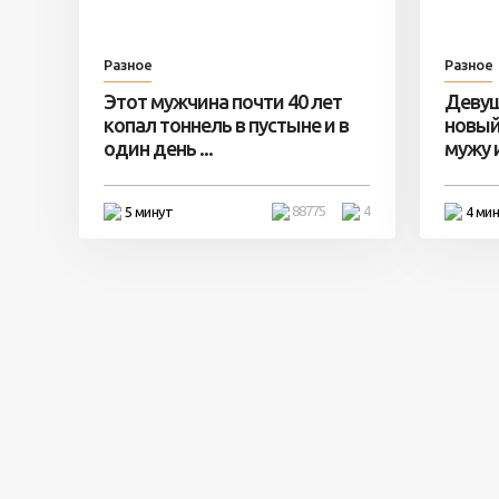
Разное
Разное
Этот мужчина почти 40 лет
Девуш
копал тоннель в пустыне и в
новый
один день ...
мужу и 
88775
4
5 минут
4 ми