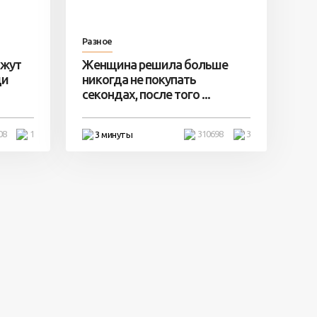
Разное
ажут
Женщина решила больше
ди
никогда не покупать
секондах, после того ...
08
1
310698
3
3 минуты