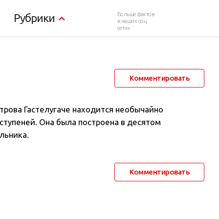
013
Больше фактов
Рубрики
в наших соц.
сетях
27 июля 2013 в 12:20
3 422
2
Комментировать
строва Гастелугаче находится необычайно
 ступеней. Она была построена в десятом
льника.
Комментировать