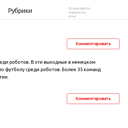
Больше фактов
Рубрики
в наших соц.
сетях
3 апреля 2012 в 11:42
2 696
14
Комментировать
реди роботов. В эти выходные в немецком
по футболу среди роботов. Более 35 команд
тии.
Комментировать