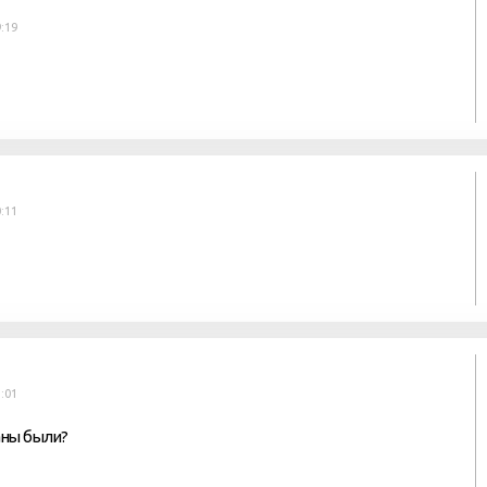
:19
:11
:01
аны были?