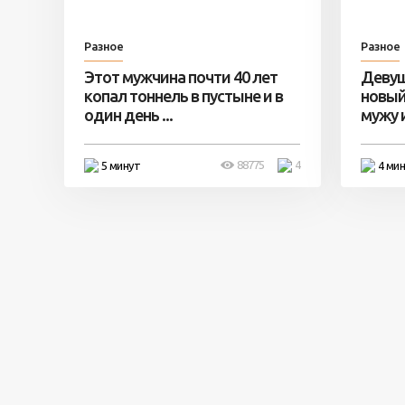
Разное
Разное
Этот мужчина почти 40 лет
Девуш
копал тоннель в пустыне и в
новый
один день ...
мужу и 
88775
4
5 минут
4 ми