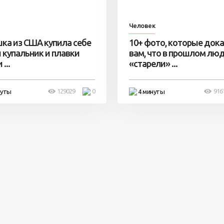
Человек
ка из США купила себе
10+ фото, которые док
 купальник и плавки
вам, что в прошлом лю
...
«старели» ...
129029
0
916
нуты
4 минуты