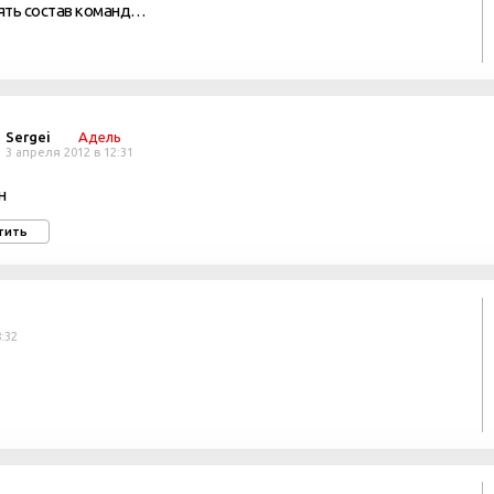
нять состав команд…
Sergei
Адель
3 апреля 2012 в 12:31
н
тить
:32