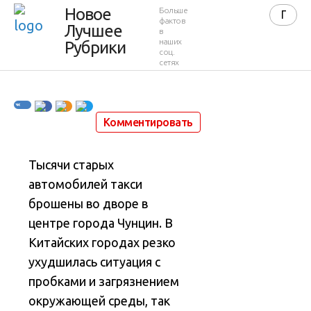
Новое
Больше
16.02.2012
фактов
Лучшее
в
наших
Рубрики
соц.
сетях
16 февраля 2012 в 00:36
5 498
13
Комментировать
Тысячи старых
автомобилей такси
брошены во дворе в
центре города Чунцин. В
Китайских городах резко
ухудшилась ситуация с
пробками и загрязнением
окружающей среды, так