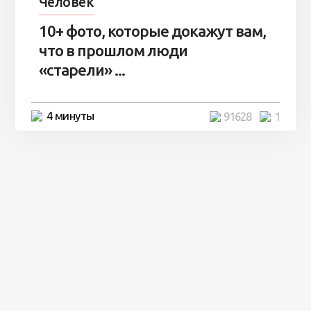
Человек
10+ фото, которые докажут вам,
что в прошлом люди
«старели» ...
4 минуты
91628
1