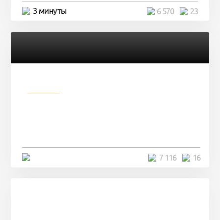
3 минуты
6 570
23
Разное
Парни нашли в лесу
заброшенный вагон и решили
остаться там на ...
4 минуты
7 116
16