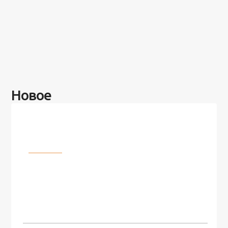
Новое
Разное
100 лет назад на этом острове
посреди моря забыли 100
человек и вернулись туда спустя
7 лет