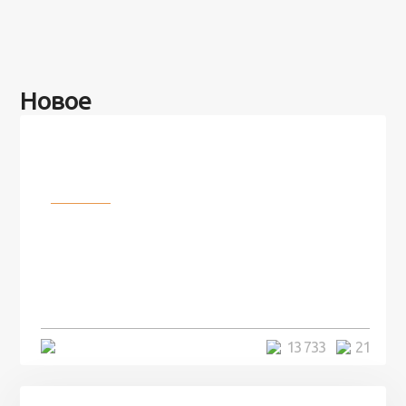
Новое
Разное
100 лет назад на этом острове
посреди моря забыли 100
человек и вернулись туда спустя
7 лет
5 минут
13 733
21