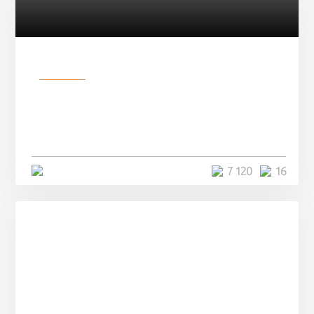
Разное
Парни нашли в лесу
заброшенный вагон и решили
остаться там на ...
4 минуты
7 120
16