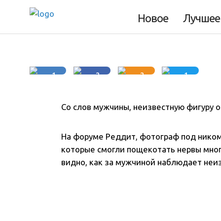
Новое
Лучшее
5 минут
1
2
2
1
Со слов мужчины, неизвестную фигуру о
На форуме Реддит, фотограф под ником
которые смогли пощекотать нервы мног
видно, как за мужчиной наблюдает неиз