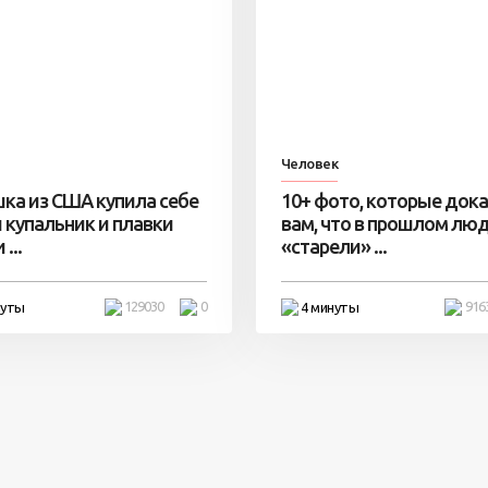
Человек
ка из США купила себе
10+ фото, которые док
 купальник и плавки
вам, что в прошлом лю
...
«старели» ...
129030
0
916
нуты
4 минуты