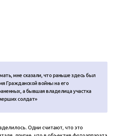
мать, мне сказали, что раньше здесь был
мя Гражданской войны на его
аненных, а бывшая владелица участка
умерших солдат»
зделилось. Одни считают, что это
таля, другие, что в объектив фотоаппарата