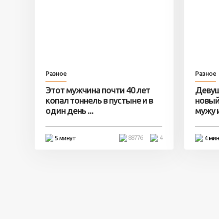
Разное
Разное
Этот мужчина почти 40 лет
Девуш
копал тоннель в пустыне и в
новый
один день ...
мужу и 
88776
4
5 минут
4 ми