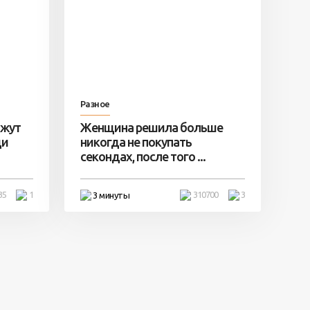
Разное
ажут
Женщина решила больше
ди
никогда не покупать
секондах, после того ...
35
1
310700
3
3 минуты