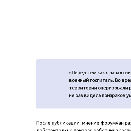
«Перед тем как я начал сни
военный госпиталь. Во вре
территории оперировали р
не раз видела призраков 
После публикации, мнение форумчан ра
действительно призрак работника госпи