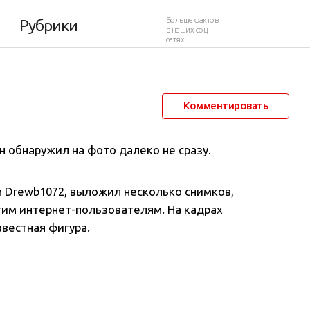
Больше фактов
Рубрики
в наших соц.
сетях
23 сентября 2021 в 11:13
7 519
0
Комментировать
н обнаружил на фото далеко не сразу.
 Drewb1072, выложил несколько снимков,
им интернет-пользователям. На кадрах
вестная фигура.